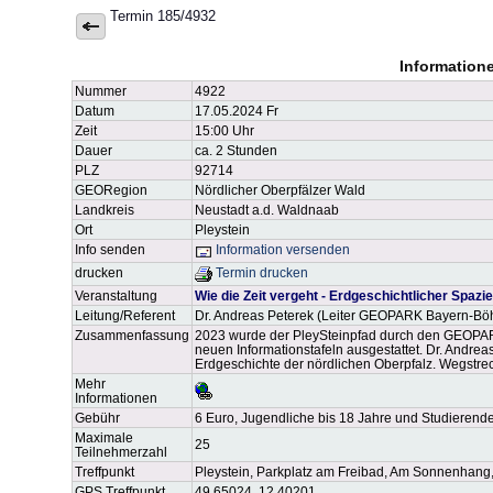
Termin 185/4932
Information
Nummer
4922
Datum
17.05.2024 Fr
Zeit
15:00 Uhr
Dauer
ca. 2 Stunden
PLZ
92714
GEORegion
Nördlicher Oberpfälzer Wald
Landkreis
Neustadt a.d. Waldnaab
Ort
Pleystein
Info senden
Information versenden
drucken
Termin drucken
Veranstaltung
Wie die Zeit vergeht - Erdgeschichtlicher Spaz
Leitung/Referent
Dr. Andreas Peterek (Leiter GEOPARK Bayern-B
Zusammenfassung
2023 wurde der PleySteinpfad durch den GEOPARK
neuen Informationstafeln ausgestattet. Dr. Andre
Erdgeschichte der nördlichen Oberpfalz. Wegstrec
Mehr
Informationen
Gebühr
6 Euro, Jugendliche bis 18 Jahre und Studierende 
Maximale
25
Teilnehmerzahl
Treffpunkt
Pleystein, Parkplatz am Freibad, Am Sonnenhang,
GPS Treffpunkt
49.65024, 12.40201