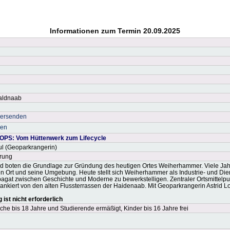
Informationen zum Termin 20.09.2025
Waldnaab
versenden
ken
PS: Vom Hüttenwerk zum Lifecycle
ul (Geoparkrangerin)
rung
 boten die Grundlage zur Gründung des heutigen Ortes Weiherhammer. Viele Jah
n Ort und seine Umgebung. Heute stellt sich Weiherhammer als Industrie- und Dien
pagat zwischen Geschichte und Moderne zu bewerkstelligen. Zentraler Ortsmittelpu
lankiert von den alten Flussterrassen der Haidenaab. Mit Geoparkrangerin Astrid L
ist nicht erforderlich
che bis 18 Jahre und Studierende ermäßigt, Kinder bis 16 Jahre frei