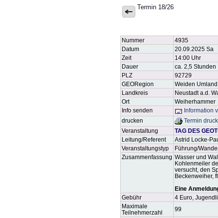
Termin 18/26
Nummer
4935
Datum
20.09.2025 Sa
Zeit
14:00 Uhr
Dauer
ca. 2,5 Stunden
PLZ
92729
GEORegion
Weiden Umland
Landkreis
Neustadt a.d. 
Ort
Weiherhammer
Info senden
Information 
drucken
Termin druc
Veranstaltung
TAG DES GEOTO
Leitung/Referent
Astrid Locke-Pa
Veranstaltungstyp
Führung/Wande
Zusammenfassung
Wasser und Wald
Kohlenmeiler de
versucht, den S
Beckenweiher, f
Eine Anmeldung 
Gebühr
4 Euro, Jugendli
Maximale
99
Teilnehmerzahl