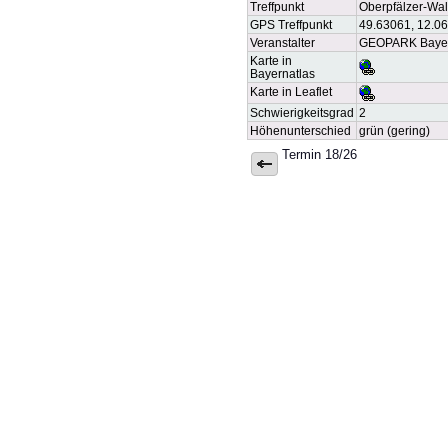
Treffpunkt
Oberpfälzer-Wal
GPS Treffpunkt
49.63061, 12.0
Veranstalter
GEOPARK Bayer
Karte in
Bayernatlas
Karte in Leaflet
Schwierigkeitsgrad
2
Höhenunterschied
grün (gering)
Termin 18/26