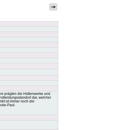
re prägten die Hüttenwerke und
stleistungsstandort dar, welcher
nkt ist immer noch der
ocke-Paul.