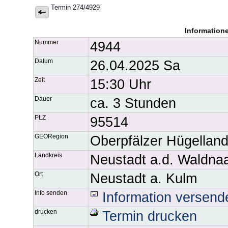
Termin 274/4929
Information
Nummer
4944
Datum
26.04.2025 Sa
Zeit
15:30 Uhr
Dauer
ca. 3 Stunden
PLZ
95514
GEORegion
Oberpfälzer Hügellan
Landkreis
Neustadt a.d. Waldna
Ort
Neustadt a. Kulm
Info senden
Information versend
drucken
Termin drucken