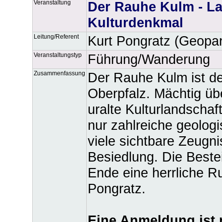
Veranstaltung
Der Rauhe Kulm - L
Kulturdenkmal
Leitung/Referent
Kurt Pongratz (Geopa
Veranstaltungstyp
Führung/Wanderung
Zusammenfassung
Der Rauhe Kulm ist de
Oberpfalz. Mächtig übe
uralte Kulturlandschaf
nur zahlreiche geolog
viele sichtbare Zeugni
Besiedlung. Die Beste
Ende eine herrliche R
Pongratz.
Eine Anmeldung ist n