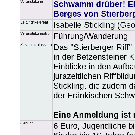
Veranstaltung
Schwamm drüber! Ein
Berges von Stierber
Leitung/Referent
Isabelle Stickling (Ge
Veranstaltungstyp
Führung/Wanderung
Zusammenfassung
Das "Stierberger Riff
in der Betzensteiner 
Einblicke in den Aufb
jurazeitlichen Riffbil
Stickling, die zudem d
der Fränkischen Schwei
Eine Anmeldung ist n
Gebühr
6 Euro, Jugendliche b