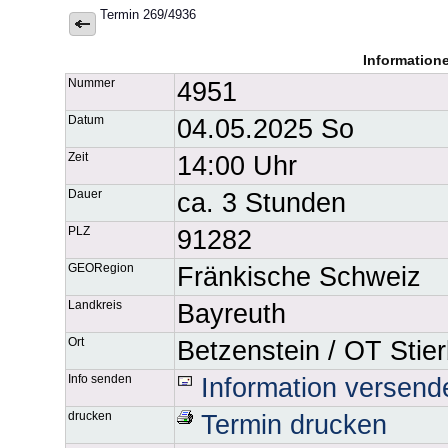
Termin 269/4936
Information
Nummer
4951
Datum
04.05.2025 So
Zeit
14:00 Uhr
Dauer
ca. 3 Stunden
PLZ
91282
GEORegion
Fränkische Schweiz
Landkreis
Bayreuth
Ort
Betzenstein / OT Stie
Info senden
Information versend
drucken
Termin drucken