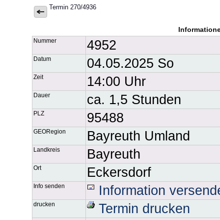
Termin 270/4936
Information
Nummer
4952
Datum
04.05.2025 So
Zeit
14:00 Uhr
Dauer
ca. 1,5 Stunden
PLZ
95488
GEORegion
Bayreuth Umland
Landkreis
Bayreuth
Ort
Eckersdorf
Info senden
Information versend
drucken
Termin drucken