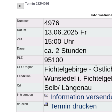
Termin 232/4936
Information
Nummer
4976
Datum
13.06.2025 Fr
Zeit
15:00 Uhr
Dauer
ca. 2 Stunden
PLZ
95100
GEORegion
Fichtelgebirge - Östli
Landkreis
Wunsiedel i. Fichtelge
Ort
Selb/ Längenau
Info senden
Information versend
drucken
Termin drucken