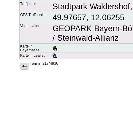
Treffpunkt
Stadtpark Waldershof
GPS Treffpunkt
49.97657, 12.06255
Veranstalter
GEOPARK Bayern-Böhme
/ Steinwald-Allianz
Karte in
Bayernatlas
Karte in Leaflet
Termin 217/4936