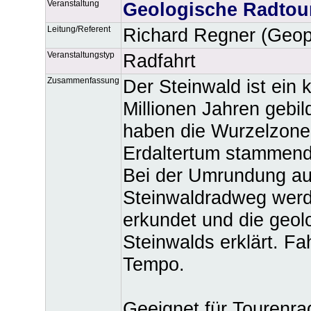
Veranstaltung
Geologische Radtou
Leitung/Referent
Richard Regner (Geop
Veranstaltungstyp
Radfahrt
Zusammenfassung
Der Steinwald ist ein k
Millionen Jahren gebi
haben die Wurzelzone
Erdaltertum stammende
Bei der Umrundung au
Steinwaldradweg werd
erkundet und die geo
Steinwalds erklärt. Fa
Tempo.
Geeignet für Tourenra