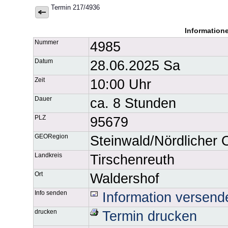
Termin 217/4936
Information
Nummer
4985
Datum
28.06.2025 Sa
Zeit
10:00 Uhr
Dauer
ca. 8 Stunden
PLZ
95679
GEORegion
Steinwald/Nördlicher 
Landkreis
Tirschenreuth
Ort
Waldershof
Info senden
Information versend
drucken
Termin drucken