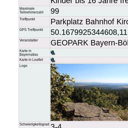
Kinder bis 16 Jahre fre
Maximale
99
Teilnehmerzahl
Treffpunkt
Parkplatz Bahnhof Kir
GPS Treffpunkt
50.1679925344608,1
Veranstalter
GEOPARK Bayern-Böh
Karte in
Bayernatlas
Karte in Leaflet
Logo
Schwierigkeitsgrad
3-4