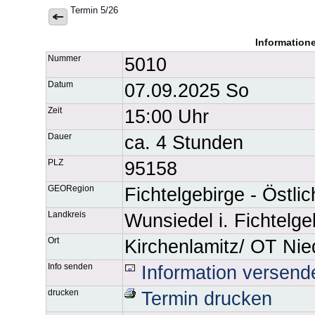
Termin 5/26
Information
Nummer
5010
Datum
07.09.2025 So
Zeit
15:00 Uhr
Dauer
ca. 4 Stunden
PLZ
95158
GEORegion
Fichtelgebirge - Östli
Landkreis
Wunsiedel i. Fichtelge
Ort
Kirchenlamitz/ OT Nie
Info senden
Information versend
drucken
Termin drucken