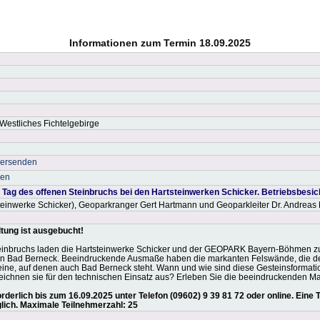
Informationen zum Termin 18.09.2025
 Westliches Fichtelgebirge
versenden
ken
g des offenen Steinbruchs bei den Hartsteinwerken Schicker. Betriebsbesic
tsteinwerke Schicker), Geoparkranger Gert Hartmann und Geoparkleiter Dr. Andreas
tung ist ausgebucht!
inbruchs laden die Hartsteinwerke Schicker und der GEOPARK Bayern-Böhmen zu 
in Bad Berneck. Beeindruckende Ausmaße haben die markanten Felswände, die den
ine, auf denen auch Bad Berneck steht. Wann und wie sind diese Gesteinsformat
eichnen sie für den technischen Einsatz aus? Erleben Sie die beeindruckenden M
derlich bis zum 16.09.2025 unter Telefon (09602) 9 39 81 72 oder online. Eine
glich. Maximale Teilnehmerzahl: 25