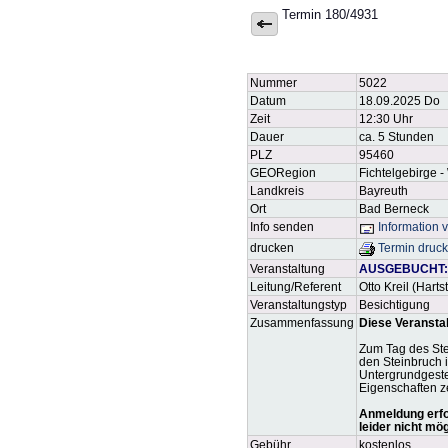
Termin 180/4931
Nummer
5022
Datum
18.09.2025 Do
Zeit
12:30 Uhr
Dauer
ca. 5 Stunden
PLZ
95460
GEORegion
Fichtelgebirge -
Landkreis
Bayreuth
Ort
Bad Berneck
Info senden
Information 
drucken
Termin druc
Veranstaltung
AUSGEBUCHT: Ta
Leitung/Referent
Otto Kreil (Har
Veranstaltungstyp
Besichtigung
Zusammenfassung
Diese Veranstal
Zum Tag des Ste
den Steinbruch 
Untergrundgeste
Eigenschaften z
Anmeldung erfor
leider nicht mö
Gebühr
kostenlos