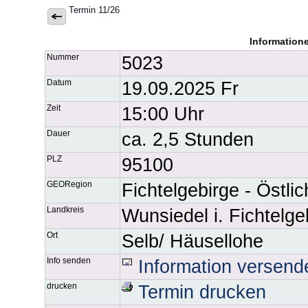
Termin 11/26
Information
Nummer
5023
Datum
19.09.2025 Fr
Zeit
15:00 Uhr
Dauer
ca. 2,5 Stunden
PLZ
95100
GEORegion
Fichtelgebirge - Östli
Landkreis
Wunsiedel i. Fichtelge
Ort
Selb/ Häusellohe
Info senden
Information versend
drucken
Termin drucken