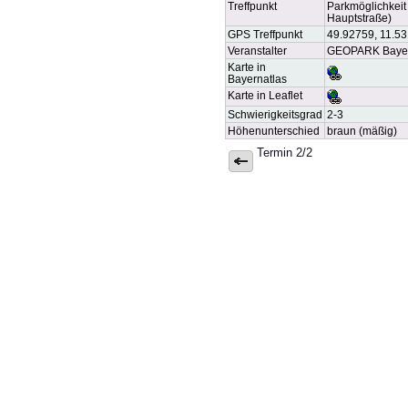
Treffpunkt
Parkmöglichkeit
Hauptstraße)
GPS Treffpunkt
49.92759, 11.5
Veranstalter
GEOPARK Bayer
Karte in
Bayernatlas
Karte in Leaflet
Schwierigkeitsgrad
2-3
Höhenunterschied
braun (mäßig)
Termin 2/2