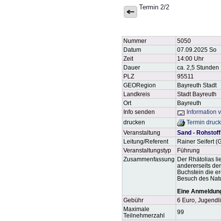
Termin 2/2
Nummer
5050
Datum
07.09.2025 So
Zeit
14:00 Uhr
Dauer
ca. 2,5 Stunden
PLZ
95511
GEORegion
Bayreuth Stadt
Landkreis
Stadt Bayreuth
Ort
Bayreuth
Info senden
Information 
drucken
Termin druc
Veranstaltung
Sand - Rohstof
Leitung/Referent
Rainer Seifert 
Veranstaltungstyp
Führung
Zusammenfassung
Der Rhätolias li
andererseits de
Buchstein die e
Besuch des Natu
Eine Anmeldung 
Gebühr
6 Euro, Jugendli
Maximale
99
Teilnehmerzahl