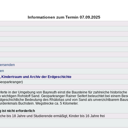
Informationen zum Termin 07.09.2025
versenden
ken
f, Kindertraum und Archiv der Erdgeschichte
(Geoparkranger)
eferte in der Umgebung von Bayreuth einst die Bausteine für zahlreiche historisc
n wichtigen Rohstoff Sand. Geoparkranger Rainer Seifert beleuchtet bei einem B
rdgeschichtliche Bedeutung des Rhätolias und von Sand als unverzichtbarem Bausto
rdenkmals Buchstein. Wegstrecke ca. 5 Kilometer.
ist nicht erforderlich
che bis 18 Jahre und Studierende ermäßigt, Kinder bis 16 Jahre frei