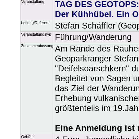
Veranstaltung
TAG DES GEOTOPS: Di
Der Kühhübel. Ein O
Leitung/Referent
Stefan Schäffler (Geo
Veranstaltungstyp
Führung/Wanderung
Zusammenfassung
Am Rande des Rauhen 
Geoparkranger Stefan
"Deifelsoarschkern" d
Begleitet von Sagen 
das Ziel der Wanderu
Erhebung vulkanische
größtenteils im 19.Ja
Eine Anmeldung ist n
Gebühr