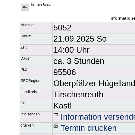
Termin 6/26
Information
Nummer
5052
Datum
21.09.2025 So
Zeit
14:00 Uhr
Dauer
ca. 3 Stunden
PLZ
95506
GEORegion
Oberpfälzer Hügellan
Landkreis
Tirschenreuth
Ort
Kastl
Info senden
Information versend
drucken
Termin drucken