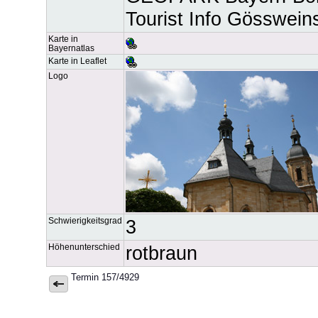
Tourist Info Gösswein
Karte in
Bayernatlas
Karte in Leaflet
Logo
Schwierigkeitsgrad
3
Höhenunterschied
rotbraun
Termin 157/4929