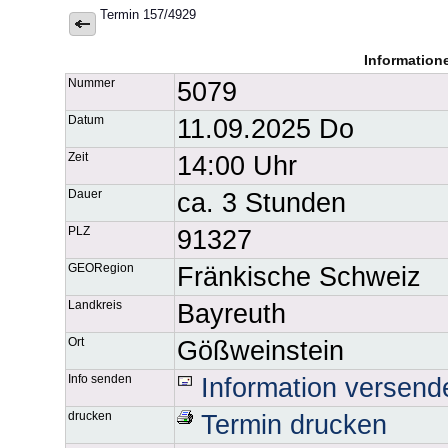
Termin 157/4929
Information
Nummer
5079
Datum
11.09.2025 Do
Zeit
14:00 Uhr
Dauer
ca. 3 Stunden
PLZ
91327
GEORegion
Fränkische Schweiz
Landkreis
Bayreuth
Ort
Gößweinstein
Info senden
Information versend
drucken
Termin drucken