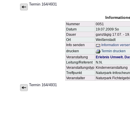
Termin 164/4931
Information
Nummer
0051
Datum
19.07.2009 So
Dauer
ganztägig 17.07. - 19
Ort
Weißenstadt
Info senden
Information verse
drucken
Termin drucken
Veranstaltung
Erlebnis Umwelt. Da
Leitung/Referent
N.N.
Veranstaltungstyp
Kinderveranstaltung
Treffpunkt
Naturpark-Infoscheun
Veranstalter
Naturpark Fichtelgebir
Termin 164/4931