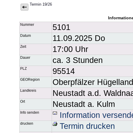
Termin 19/26
Information
Nummer
5101
Datum
11.09.2025 Do
Zeit
17:00 Uhr
Dauer
ca. 3 Stunden
PLZ
95514
GEORegion
Oberpfälzer Hügellan
Landkreis
Neustadt a.d. Waldna
Ort
Neustadt a. Kulm
Info senden
Information versend
drucken
Termin drucken