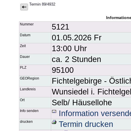
Termin 89/4932
Information
Nummer
5121
Datum
01.05.2026 Fr
Zeit
13:00 Uhr
Dauer
ca. 2 Stunden
PLZ
95100
GEORegion
Fichtelgebirge - Östli
Landkreis
Wunsiedel i. Fichtelge
Ort
Selb/ Häusellohe
Info senden
Information versend
drucken
Termin drucken