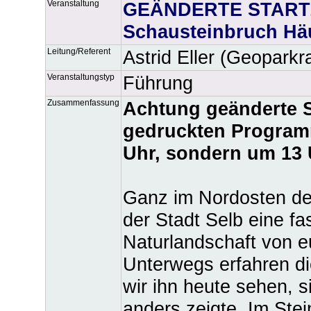
Veranstaltung
GEÄNDERTE STARTZE
Schausteinbruch Hä
Leitung/Referent
Astrid Eller (Geoparkr
Veranstaltungstyp
Führung
Zusammenfassung
Achtung geänderte S
gedruckten Programm
Uhr, sondern um 13 
Ganz im Nordosten des
der Stadt Selb eine fa
Naturlandschaft von 
Unterwegs erfahren di
wir ihn heute sehen, s
anders zeigte. Im Stei