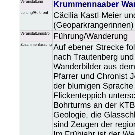
Veranstaltung
Krummennaaber Wan
Leitung/Referent
Cäcilia Kastl-Meier u
(Geoparkrangerinnen)
Veranstaltungstyp
Führung/Wanderung
Zusammenfassung
Auf ebener Strecke f
nach Trautenberg und
Wanderbilder aus dem
Pfarrer und Chronist 
der blumigen Sprache 
Flickenteppich unters
Bohrturms an der KTB
Geologie, die Glasschl
sind Zeugen der regio
Im Frühjahr ist der W