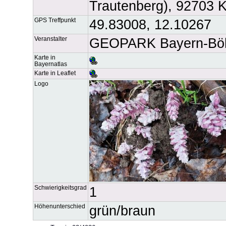
Trautenberg), 92703
GPS Treffpunkt
49.83008, 12.10267
Veranstalter
GEOPARK Bayern-Böh
Karte in
Bayernatlas
Karte in Leaflet
Logo
Schwierigkeitsgrad
1
Höhenunterschied
grün/braun