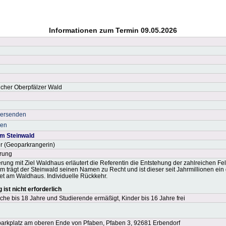
Informationen zum Termin 09.05.2026
icher Oberpfälzer Wald
versenden
ken
m Steinwald
r (Geoparkrangerin)
rung
rung mit Ziel Waldhaus erläutert die Referentin die Entstehung der zahlreichen F
m trägt der Steinwald seinen Namen zu Recht und ist dieser seit Jahrmillionen ei
 am Waldhaus. Individuelle Rückkehr.
ist nicht erforderlich
che bis 18 Jahre und Studierende ermäßigt, Kinder bis 16 Jahre frei
arkplatz am oberen Ende von Pfaben, Pfaben 3, 92681 Erbendorf