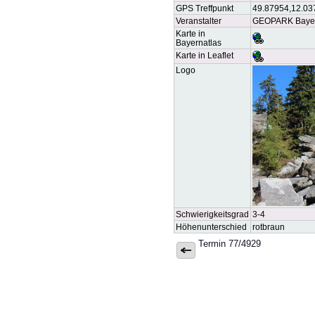
GPS Treffpunkt
49.87954,12.03
Veranstalter
GEOPARK Bayern-
Karte in
Bayernatlas
Karte in Leaflet
Logo
Schwierigkeitsgrad
3-4
Höhenunterschied
rotbraun
Termin 77/4929