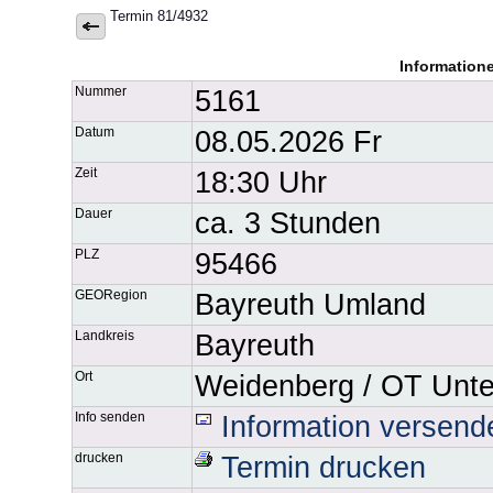
Termin 81/4932
Information
Nummer
5161
Datum
08.05.2026 Fr
Zeit
18:30 Uhr
Dauer
ca. 3 Stunden
PLZ
95466
GEORegion
Bayreuth Umland
Landkreis
Bayreuth
Ort
Weidenberg / OT Unte
Info senden
Information versend
drucken
Termin drucken