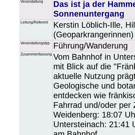
Veranstaltung
Das ist ja der Hamm
Sonnenuntergang
Leitung/Referent
Kerstin Löblich-Ille, 
(Geoparkrangerinnen)
Veranstaltungstyp
Führung/Wanderung
Zusammenfassung
Vom Bahnhof in Unters
mit Blick auf die "Frän
aktuelle Nutzung präg
Geologische und bota
entdecken wie fränkisc
Fahrrad und/oder per
Weidenberg: 18:07 Uhr
Untersteinach: 21:41 U
am Bahnhof.