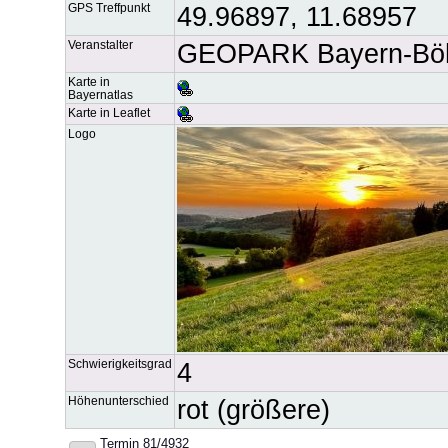
GPS Treffpunkt
49.96897, 11.68957
Veranstalter
GEOPARK Bayern-Böh
Karte in
Bayernatlas
Karte in Leaflet
Logo
Schwierigkeitsgrad
4
Höhenunterschied
rot (größere)
Termin 81/4932