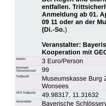
entfallen. Trittsiche
Anmeldung ab 01. Apr
09 11 oder an der M
(Di.-So.
)
Veranstalter: Bayeri
Kooperation mit GE
Gebühr
3 Euro/Person
Maximale
99
Teilnehmerzahl
Treffpunkt
Museumskasse Burg Zw
Wonsees
GPS Treffpunkt
49.98317, 11.31632
Veranstalter
Bayerische Schlösse