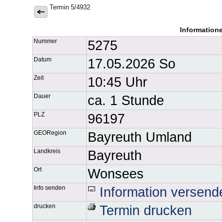
Termin 5/4932
Information
Nummer
5275
Datum
17.05.2026 So
Zeit
10:45 Uhr
Dauer
ca. 1 Stunde
PLZ
96197
GEORegion
Bayreuth Umland
Landkreis
Bayreuth
Ort
Wonsees
Info senden
Information versend
drucken
Termin drucken