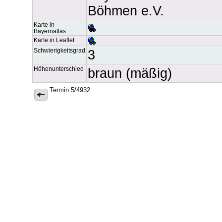
Böhmen e.V.
Karte in
Bayernatlas
Karte in Leaflet
Schwierigkeitsgrad
3
Höhenunterschied
braun (mäßig)
Termin 5/4932