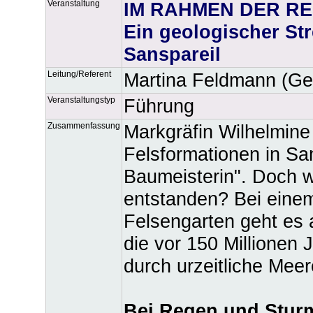
Veranstaltung
IM RAHMEN DER RES
Ein geologischer St
Sanspareil
Leitung/Referent
Martina Feldmann (Ge
Veranstaltungstyp
Führung
Zusammenfassung
Markgräfin Wilhelmine 
Felsformationen in San
Baumeisterin". Doch w
entstanden? Bei eine
Felsengarten geht es a
die vor 150 Millionen 
durch urzeitliche Meer
Bei Regen und Stur