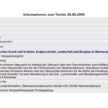
Informationen zum Termin 28.06.2009
h
versenden
ken
schen Granit und Schiefer. Erdgeschichte, Landschaft und Bergbau in Warmen
, Geoparkrangerin
rung
ich schönen Weg geht es entlang der Steinach über den Grenzhammer zum Höllfel
 ihre Geschichte und die der Frühindustrie von Warmensteinach. Grandiose Ausbl
, auf das Kösseine-Massiv und das Steinachtal belohnen für die Mühe des Anstieg
t und Schiefer“ ist eine Wanderung in die Erd-, Landschafts- und Bergbaugeschic
 6 Kilometer.
 frei
Touristinformation, Oberwarmensteinacher Straße 420, 95485 Warmensteinach
scher Geopark/Naturpark Fichtelgebirge