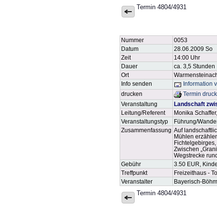
Termin 4804/4931
Nummer
0053
Datum
28.06.2009 So
Zeit
14:00 Uhr
Dauer
ca. 3,5 Stunden
Ort
Warmensteinac
Info senden
Information 
drucken
Termin druc
Veranstaltung
Landschaft zwi
Leitung/Referent
Monika Schaffer
Veranstaltungstyp
Führung/Wande
Zusammenfassung
Auf landschaftl
Mühlen erzählen
Fichtelgebirges
Zwischen „Grani
Wegstrecke rund
Gebühr
3.50 EUR, Kinder
Treffpunkt
Freizeithaus - 
Veranstalter
Bayerisch-Böhmi
Termin 4804/4931