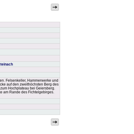
steinach
sen. Felsenkeller, Hammerwerke und
icke auf den zweithöchsten Berg des
s zum Hochplateau bei Geiersberg.
hte am Rande des Fichtelgebirges.