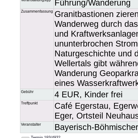
Führung/Wanderung
Zusammenfassung
Granitbastionen ziere
Wanderweg durch das 
und Kraftwerksanlagen
ununterbrochen Strom 
Naturgeschichte und 
Wellertals gibt währen
Wanderung Geoparkran
eines Wasserkraftwer
Gebühr
4 EUR, Kinder frei
Treffpunkt
Café Egerstau, Egerw
Eger, Ortsteil Neuhau
Veranstalter
Bayerisch-Böhmischer
Termin 193/4932