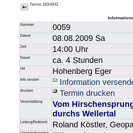
Termin 193/4932
Information
Nummer
0059
Datum
08.08.2009 Sa
Zeit
14:00 Uhr
Dauer
ca. 4 Stunden
Ort
Hohenberg Eger
Info senden
Information versend
drucken
Termin drucken
Veranstaltung
Vom Hirschensprung
durchs Wellertal
Leitung/Referent
Roland Köstler, Geop
Veranstaltungstyp