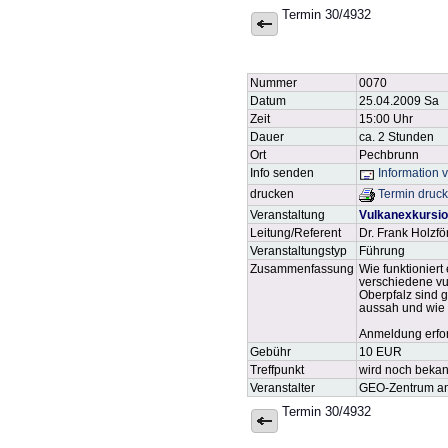
Termin 30/4932
Nummer
0070
Datum
25.04.2009 Sa
Zeit
15:00 Uhr
Dauer
ca. 2 Stunden
Ort
Pechbrunn
Info senden
Information 
drucken
Termin druc
Veranstaltung
Vulkanexkursio
Leitung/Referent
Dr. Frank Holzf
Veranstaltungstyp
Führung
Zusammenfassung
Wie funktioniert
verschiedene vu
Oberpfalz sind g
aussah und wie 
Anmeldung erfor
Gebühr
10 EUR
Treffpunkt
wird noch beka
Veranstalter
GEO-Zentrum an 
Termin 30/4932