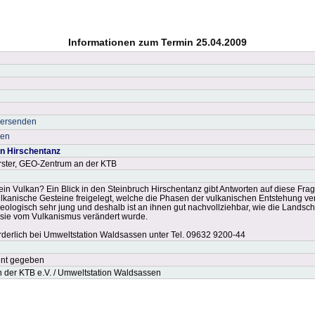
Informationen zum Termin 25.04.2009
versenden
ken
n Hirschentanz
örster, GEO-Zentrum an der KTB
 ein Vulkan? Ein Blick in den Steinbruch Hirschentanz gibt Antworten auf diese Fr
lkanische Gesteine freigelegt, welche die Phasen der vulkanischen Entstehung ve
eologisch sehr jung und deshalb ist an ihnen gut nachvollziehbar, wie die Landscha
sie vom Vulkanismus verändert wurde.
derlich bei Umweltstation Waldsassen unter Tel. 09632 9200-44
nnt gegeben
der KTB e.V. / Umweltstation Waldsassen