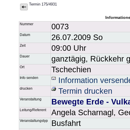
Termin 175/4931
Information
Nummer
0073
Datum
26.07.2009 So
Zeit
09:00 Uhr
Dauer
ganztägig, Rückkehr 
Ort
Tschechien
Info senden
Information versend
drucken
Termin drucken
Veranstaltung
Bewegte Erde - Vulk
Leitung/Referent
Angela Scharnagl, Ge
Veranstaltungstyp
Busfahrt