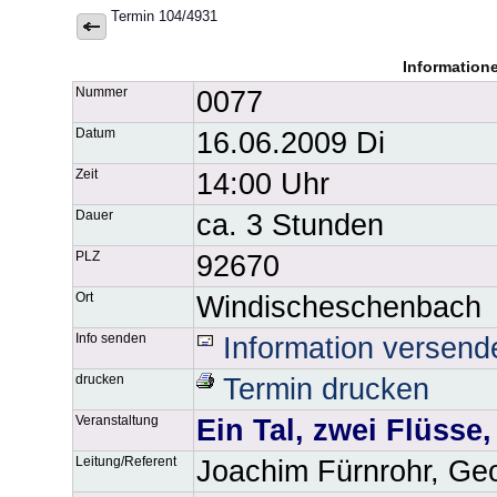
Termin 104/4931
Information
Nummer
0077
Datum
16.06.2009 Di
Zeit
14:00 Uhr
Dauer
ca. 3 Stunden
PLZ
92670
Ort
Windischeschenbach
Info senden
Information versend
drucken
Termin drucken
Veranstaltung
Ein Tal, zwei Flüsse,
Leitung/Referent
Joachim Fürnrohr, Ge