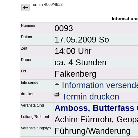
Termin 4869/4932
Information
Nummer
0093
Datum
17.05.2009 So
Zeit
14:00 Uhr
Dauer
ca. 4 Stunden
Ort
Falkenberg
Info senden
Information versend
drucken
Termin drucken
Veranstaltung
Amboss, Butterfass
Leitung/Referent
Achim Fürnrohr, Geop
Veranstaltungstyp
Führung/Wanderung