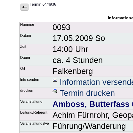
Termin 64/4936
Information
Nummer
0093
Datum
17.05.2009 So
Zeit
14:00 Uhr
Dauer
ca. 4 Stunden
Ort
Falkenberg
Info senden
Information versend
drucken
Termin drucken
Veranstaltung
Amboss, Butterfass
Leitung/Referent
Achim Fürnrohr, Geop
Veranstaltungstyp
Führung/Wanderung