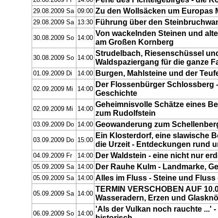
28.08.2009 Fr
14:00
Zu den Wollsäcken um Europas M
29.08.2009 Sa
09:00
Führung über den Steinbruchwa
29.08.2009 Sa
13:30
Von wackelnden Steinen und alt
30.08.2009 So
14:00
am Großen Kornberg
Strudelbach, Riesenschüssel und
30.08.2009 So
14:00
Waldspaziergang für die ganze Fa
Burgen, Mahlsteine und der Teuf
01.09.2009 Di
14:00
Der Flossenbürger Schlossberg -
02.09.2009 Mi
14:00
Geschichte
Geheimnisvolle Schätze eines B
02.09.2009 Mi
14:00
zum Rudolfstein
Geowanderung zum Schellenber
03.09.2009 Do
14:00
Ein Klosterdorf, eine slawische B
03.09.2009 Do
15:00
die Urzeit - Entdeckungen rund 
Der Waldstein - eine nicht nur e
04.09.2009 Fr
14:00
Der Rauhe Kulm - Landmarke, G
05.09.2009 Sa
14:00
Alles im Fluss - Steine und Fluss
05.09.2009 Sa
14:00
TERMIN VERSCHOBEN AUF 10.09.
05.09.2009 Sa
14:00
Wasseradern, Erzen und Glaskn
'Als der Vulkan noch rauchte ...'
06.09.2009 So
14:00
historisch