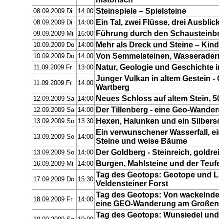
Steinspiele – Spielsteine
08.09.2009 Di
14:00
Ein Tal, zwei Flüsse, drei Ausblic
08.09.2009 Di
14:00
Führung durch den Schausteinb
09.09.2009 Mi
16:00
Mehr als Dreck und Steine – Ki
10.09.2009 Do
14:00
Von Semmelsteinen, Wasserader
10.09.2009 Do
14:00
Natur, Geologie und Geschichte 
11.09.2009 Fr
13:00
Junger Vulkan in altem Gestein -
11.09.2009 Fr
14:00
Wartberg
Neues Schloss auf altem Stein, 5
12.09.2009 Sa
14:00
Der Tillenberg - eine Geo-Wande
12.09.2009 Sa
14:00
Hexen, Halunken und ein Silbers
13.09.2009 So
13:30
Ein verwunschener Wasserfall, e
13.09.2009 So
14:00
Steine und weise Bäume
Der Goldberg - Steinreich, goldre
13.09.2009 So
14:00
Burgen, Mahlsteine und der Teuf
16.09.2009 Mi
14:00
Tag des Geotops: Geotope und L
17.09.2009 Do
15:30
Veldensteiner Forst
Tag des Geotops: Von wackelnden
18.09.2009 Fr
14:00
eine GEO-Wanderung am Großen
Tag des Geotops: Wunsiedel und