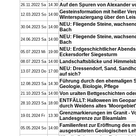
Auf den Spuren von Alexander v
26.11.2022 Sa
14:30
Gesteinsformation mit heißer Ver
12.03.2023 So
14:00
Winterspaziergang über den Lei
NEU: Fliegende Steine, wachsend
30.04.2023 So
14:00
Bach
NEU: Fliegende Steine, wachsend
24.06.2023 Sa
14:00
Bach
NEU: Erdgeschichtlicher Abend
05.07.2023 Mi
19:00
Eckersdorfer Siegesturm
Landschaftsblicke und Himmels
08.07.2023 Sa
14:00
NEU: Dressendorf, Sand, Sandhof
13.07.2023 Do
17:00
auf sich?
Führung durch den ehemaligen 
12.08.2023 Sa
14:30
Geologie, Biologie, Pflege
Von uralten Bettgeschichten oder
21.10.2023 Sa
14:00
ENTFÄLLT: Halloween im Geopar
28.10.2023 Sa
18:00
durch Weidens altes 'Moorgebiet
Grenzmarkierungen im Granit - V
19.01.2024 Fr
13:30
Landesgrenze zur Bleamlalm
Familienfest zur Eröffnung des m
05.05.2024 So
14:00
ausgestatteten Geologischen Le