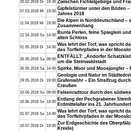
Zwischen Fichtelgebirge und Fr
20.02.2018 Di
19:30
Gipfelstürmer unter den Böden 
07.03.2018 Mi
19:00
Jahres 2018
Die Alpen in Norddeutschland – e
11.04.2018 Mi
19:00
Zusammenhang
Bunte Perlen, feine Spieglein un
22.04.2018 So
14:00
alten Schloss
Was lehrt der Torf, was spricht
01.05.2018 Di
14:00
des Torflehrpfades in der Moosl
ENTFÄLLT: „Andorfer Schatzkistl
26.05.2018 Sa
09:00
um die Steinwaldstadt
Spirke, Moor und Moosjungfer – R
26.05.2018 Sa
14:00
Geologie und Natur im Städtedre
Grafenwöhr – Ein Streifzug durc
29.05.2018 Di
19:00
Creußen
Felsenradtour durch den südwest
10.06.2018 So
09:00
Entlang der Pechgrabener Steinfu
10.06.2018 So
14:00
Erdmittelalter ins 21. Jahrhundert
Was lehrt der Torf, was spricht
01.07.2018 So
14:00
des Torflehrpfades in der Moosl
Zur Erdgeschichte des Oberpfälze
10.07.2018 Di
19:00
Kreide)