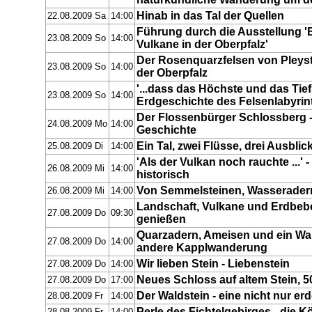
Hinab in das Tal der Quellen
22.08.2009 Sa
14:00
Führung durch die Ausstellung '
23.08.2009 So
14:00
Vulkane in der Oberpfalz'
Der Rosenquarzfelsen von Pleyst
23.08.2009 So
14:00
der Oberpfalz
'...dass das Höchste und das Tiefs
23.08.2009 So
14:00
Erdgeschichte des Felsenlabyrin
Der Flossenbürger Schlossberg -
24.08.2009 Mo
14:00
Geschichte
Ein Tal, zwei Flüsse, drei Ausblic
25.08.2009 Di
14:00
'Als der Vulkan noch rauchte ...'
26.08.2009 Mi
14:00
historisch
Von Semmelsteinen, Wasserader
26.08.2009 Mi
14:00
Landschaft, Vulkane und Erdbeb
27.08.2009 Do
09:30
genießen
Quarzadern, Ameisen und ein Wal
27.08.2009 Do
14:00
andere Kapplwanderung
Wir lieben Stein - Liebenstein
27.08.2009 Do
14:00
Neues Schloss auf altem Stein, 5
27.08.2009 Do
17:00
Der Waldstein - eine nicht nur e
28.08.2009 Fr
14:00
Perle des Fichtelgebirges - die K