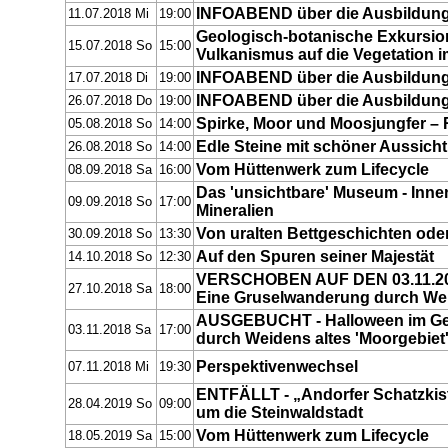
INFOABEND über die Ausbildun
11.07.2018 Mi
19:00
Geologisch-botanische Exkursion
15.07.2018 So
15:00
Vulkanismus auf die Vegetation i
INFOABEND über die Ausbildun
17.07.2018 Di
19:00
INFOABEND über die Ausbildun
26.07.2018 Do
19:00
Spirke, Moor und Moosjungfer – R
05.08.2018 So
14:00
Edle Steine mit schöner Aussicht
26.08.2018 So
14:00
Vom Hüttenwerk zum Lifecycle
08.09.2018 Sa
16:00
Das 'unsichtbare' Museum - Inne
09.09.2018 So
17:00
Mineralien
Von uralten Bettgeschichten oder
30.09.2018 So
13:30
Auf den Spuren seiner Majestät
14.10.2018 So
12:30
VERSCHOBEN AUF DEN 03.11.201
27.10.2018 Sa
18:00
Eine Gruselwanderung durch Wei
AUSGEBUCHT - Halloween im Ge
03.11.2018 Sa
17:00
durch Weidens altes 'Moorgebiet
Perspektivenwechsel
07.11.2018 Mi
19:30
ENTFÄLLT - „Andorfer Schatzkist
28.04.2019 So
09:00
um die Steinwaldstadt
Vom Hüttenwerk zum Lifecycle
18.05.2019 Sa
15:00