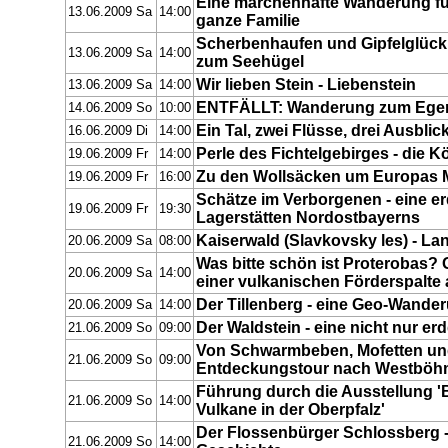
Eine märchenhafte Wanderung für
13.06.2009 Sa
14:00
ganze Familie
Scherbenhaufen und Gipfelglück 
13.06.2009 Sa
14:00
zum Seehügel
Wir lieben Stein - Liebenstein
13.06.2009 Sa
14:00
ENTFÄLLT: Wanderung zum Ege
14.06.2009 So
10:00
Ein Tal, zwei Flüsse, drei Ausblic
16.06.2009 Di
14:00
Perle des Fichtelgebirges - die K
19.06.2009 Fr
14:00
Zu den Wollsäcken um Europas M
19.06.2009 Fr
16:00
Schätze im Verborgenen - eine er
19.06.2009 Fr
19:30
Lagerstätten Nordostbayerns
Kaiserwald (Slavkovsky les) - La
20.06.2009 Sa
08:00
Was bitte schön ist Proterobas?
20.06.2009 Sa
14:00
einer vulkanischen Förderspalt
Der Tillenberg - eine Geo-Wande
20.06.2009 Sa
14:00
Der Waldstein - eine nicht nur e
21.06.2009 So
09:00
Von Schwarmbeben, Mofetten und
21.06.2009 So
09:00
Entdeckungstour nach Westbö
Führung durch die Ausstellung '
21.06.2009 So
14:00
Vulkane in der Oberpfalz'
Der Flossenbürger Schlossberg -
21.06.2009 So
14:00