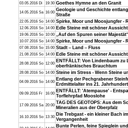
Goethes Hymne an den Granit
03.05.2016 Di
19:30
Geologie und Geschichte entlan
14.05.2016 Sa
16:00
Straße
Spirke, Moor und Moosjungfer - Re
22.05.2016 So
14:00
Edle Steine mit schöner Aussicht
12.06.2016 So
14:00
„Auf den Spuren seiner Majestät
19.06.2016 So
10:00
Spirke, Moor und Moosjungfer - Re
10.07.2016 So
14:00
Stadt – Land – Fluss
07.08.2016 So
15:00
Edle Steine mit schöner Aussicht
21.08.2016 So
14:00
ENTFÄLLT: Von Lindenbaum zu 
28.08.2016 So
12:00
oberfränkisches Brauchtum
Steine im Stress - Wenn Steine u
28.08.2016 So
14:00
Entlang der Pechgrabener Steinfu
04.09.2016 So
14:00
Erdmittelalter ins 21. Jahrhundert
ENTFÄLLT: 'Atempause' - Ents
09.09.2016 Fr
16:00
Torflehrpfad Mooslohe
TAG DES GEOTOPS: Aus dem Sch
17.09.2016 Sa
20:00
Mineralien aus der Oberpfalz
Die Trebgast - ein kleiner Bach im
16.10.2016 So
13:30
Vergangenheit
Bunte Perlen, feine Spieglein un