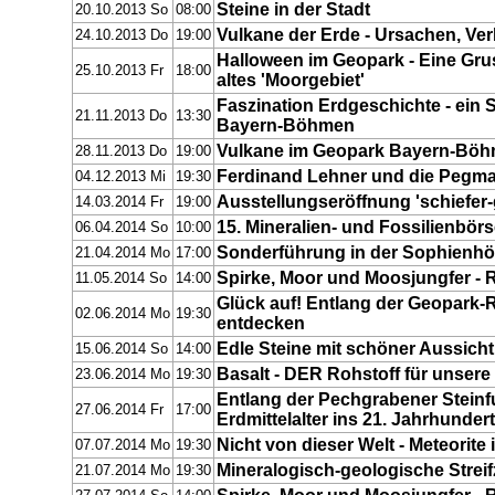
Steine in der Stadt
20.10.2013 So
08:00
Vulkane der Erde - Ursachen, Ver
24.10.2013 Do
19:00
Halloween im Geopark - Eine Gr
25.10.2013 Fr
18:00
altes 'Moorgebiet'
Faszination Erdgeschichte - ein 
21.11.2013 Do
13:30
Bayern-Böhmen
Vulkane im Geopark Bayern-Bö
28.11.2013 Do
19:00
Ferdinand Lehner und die Pegma
04.12.2013 Mi
19:30
Ausstellungseröffnung 'schiefer-
14.03.2014 Fr
19:00
15. Mineralien- und Fossilienbö
06.04.2014 So
10:00
Sonderführung in der Sophienhöh
21.04.2014 Mo
17:00
Spirke, Moor und Moosjungfer - Re
11.05.2014 So
14:00
Glück auf! Entlang der Geopark-
02.06.2014 Mo
19:30
entdecken
Edle Steine mit schöner Aussicht
15.06.2014 So
14:00
Basalt - DER Rohstoff für unsere 
23.06.2014 Mo
19:30
Entlang der Pechgrabener Steinf
27.06.2014 Fr
17:00
Erdmittelalter ins 21. Jahrhundert
Nicht von dieser Welt - Meteorite
07.07.2014 Mo
19:30
Mineralogisch-geologische Strei
21.07.2014 Mo
19:30