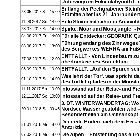
Unterwegs im Felsenlabyrinth L
Entlang der Pechgrabener Steinfu
28.05.2017 So
15:00
Erdmittelalter ins 21. Jahrhundert
Edle Steine mit schöner Aussicht
11.06.2017 So
14:00
Spirke, Moor und Moosjungfer - Re
23.07.2017 So
14:00
Für alle Entdecker: GEOPARK Q
04.08.2017 Fr
14:00
Führung entlang des Zinnweges 
08.08.2017 Di
13:00
des Bergwerkes WERRA am Fuße 
ENTFÄLLT - Von Lindenbaum zu 
27.08.2017 So
12:00
oberfränkisches Brauchtum
ENTFÄLLT: „Auf den Spuren sein
03.09.2017 So
10:00
Was lehrt der Torf, was spricht
01.10.2017 So
14:00
des Torflehrpfades in der Moosl
Infosstand auf der Reise- und Fr
11.11.2017 Sa
10:00
Infosstand auf der Reise- und Fr
12.11.2017 So
10:00
3. DT. WINTERWANDERTAG: Wo Ei
Nordsee Wasser gestohlen wird –
20.01.2018 Sa
09:45
Besonderheiten am Ochsenkopf
Der erste Boden nach dem Eis – 
31.01.2018 Mi
19:00
Antarktis
Die Alpen – Entstehung des eur
07.02.2018 Mi
19:00