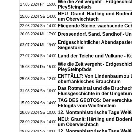
Wie die Zeit vergeht - Erdgeschi
17.05.2024 Fr
15:00
PleySteinpfads
NEU: Granit: Härtling und Boden
15.06.2024 Sa
14:00
um Oberviechtach
Fliegende Steine, wachsende Geb
22.06.2024 Sa
14:00
Dressendorf, Sand, Sandhof - U
26.06.2024 Mi
17:00
Erdgeschichtlicher Abendspazie
03.07.2024 Mi
19:00
Siegesturm
Land der Teiche und Vulkane - K
27.07.2024 Sa
14:00
Wie die Zeit vergeht - Erdgeschi
15.08.2024 Do
15:00
PleySteinpfads
ENTFÄLLT: Von Lindenbaum zu 
25.08.2024 So
12:00
oberfränkisches Brauchtum
Das Rotmaintal und die Bruchsch
31.08.2024 Sa
16:00
Flussgeschichte in der Umgebun
TAG DES GEOTOS: Der verschluck
15.09.2024 So
14:00
Eklogits vom Weißenstein
12. Montanhistorische Tage Wei
28.09.2024 Sa
10:00
NEU: Granit: Härtling und Boden
28.09.2024 Sa
14:00
um Oberviechtach
12. Montanhistorische Tage Weiß
29.09.2024 So
10:00