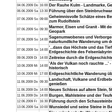
Der Rauhe Kulm - Landmarke, G
04.06.2009 Do
16:00
Führung über den Steinbruchwa
06.06.2009 Sa
13:30
Geheimnisvolle Schätze eines B
07.06.2009 So
09:00
zum Rudolfstein
Marmor, Eisen und Granit - Mit 
07.06.2009 So
09:30
Geopark
Sagenumwobenes und Verborgene
07.06.2009 So
14:00
naturkundliche Wanderung um de
'...dass das Höchste und das Tiefs
07.06.2009 So
14:00
Erdgeschichte des Felsenlabyrin
Zeitreise durch die Erdgeschichte
09.06.2009 Di
14:00
'Als der Vulkan noch rauchte ...'
10.06.2009 Mi
14:00
historisch
Erdgeschichtliche Wanderung üb
10.06.2009 Mi
17:00
Landschaft, Vulkane und Erdbeb
11.06.2009 Do
09:30
genießen
Neues Schloss auf altem Stein, 5
11.06.2009 Do
14:00
Burgen, Mahlsteine und der Teuf
11.06.2009 Do
14:00
Führung durch den Schausteinb
12.06.2009 Fr
16:30
Wunsiedel und seine Steine in 
13.06.2009 Sa
10:00