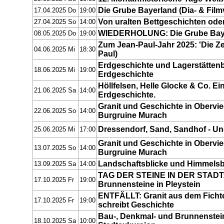
Die Grube Bayerland (Dia- & Film
17.04.2025 Do
19:00
Von uralten Bettgeschichten oder
27.04.2025 So
14:00
WIEDERHOLUNG: Die Grube Bayerl
08.05.2025 Do
19:00
Zum Jean-Paul-Jahr 2025: 'Die Zeit
04.06.2025 Mi
18:30
Paul)
Erdgeschichte und Lagerstättenbil
18.06.2025 Mi
19:00
Erdgeschichte
Höllfelsen, Helle Glocke & Co. E
21.06.2025 Sa
14:00
Erdgeschichte.
Granit und Geschichte in Oberv
22.06.2025 So
14:00
Burgruine Murach
Dressendorf, Sand, Sandhof - U
25.06.2025 Mi
17:00
Granit und Geschichte in Oberv
13.07.2025 So
14:00
Burgruine Murach
Landschaftsblicke und Himmels
13.09.2025 Sa
14:00
TAG DER STEINE IN DER STADT:
17.10.2025 Fr
19:00
Brunnensteine in Pleystein
ENTFÄLLT: Granit aus dem Fichte
17.10.2025 Fr
19:00
schreibt Geschichte
Bau-, Denkmal- und Brunnensteine
18.10.2025 Sa
10:00