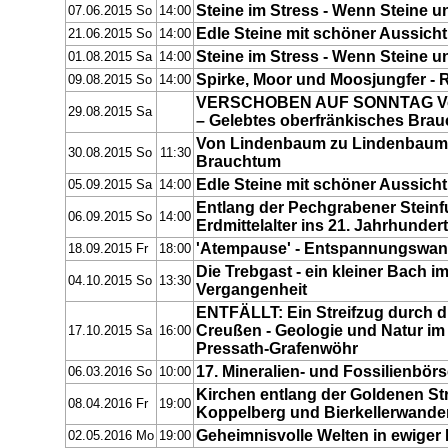
Steine im Stress - Wenn Steine u
07.06.2015 So
14:00
Edle Steine mit schöner Aussicht
21.06.2015 So
14:00
Steine im Stress - Wenn Steine u
01.08.2015 Sa
14:00
Spirke, Moor und Moosjungfer - Re
09.08.2015 So
14:00
VERSCHOBEN AUF SONNTAG Von
29.08.2015 Sa
– Gelebtes oberfränkisches Bra
Von Lindenbaum zu Lindenbaum 
30.08.2015 So
11:30
Brauchtum
Edle Steine mit schöner Aussicht
05.09.2015 Sa
14:00
Entlang der Pechgrabener Steinf
06.09.2015 So
14:00
Erdmittelalter ins 21. Jahrhundert
'Atempause' - Entspannungswan
18.09.2015 Fr
18:00
Die Trebgast - ein kleiner Bach im
04.10.2015 So
13:30
Vergangenheit
ENTFÄLLT: Ein Streifzug durch d
Creußen - Geologie und Natur im
17.10.2015 Sa
16:00
Pressath-Grafenwöhr
17. Mineralien- und Fossilienbö
06.03.2016 So
10:00
Kirchen entlang der Goldenen Str
08.04.2016 Fr
19:00
Koppelberg und Bierkellerwand
Geheimnisvolle Welten in ewiger
02.05.2016 Mo
19:00