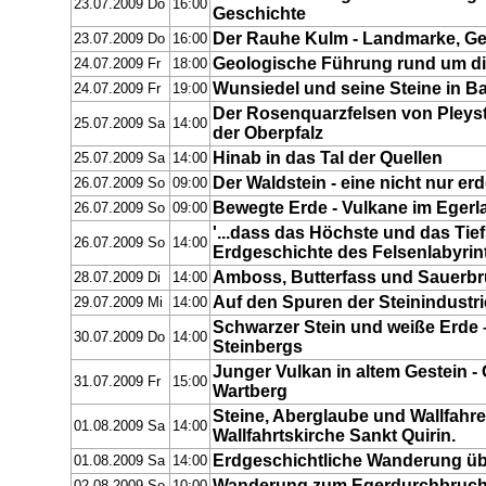
23.07.2009 Do
16:00
Geschichte
Der Rauhe Kulm - Landmarke, G
23.07.2009 Do
16:00
Geologische Führung rund um d
24.07.2009 Fr
18:00
Wunsiedel und seine Steine in 
24.07.2009 Fr
19:00
Der Rosenquarzfelsen von Pleyst
25.07.2009 Sa
14:00
der Oberpfalz
Hinab in das Tal der Quellen
25.07.2009 Sa
14:00
Der Waldstein - eine nicht nur e
26.07.2009 So
09:00
Bewegte Erde - Vulkane im Egerl
26.07.2009 So
09:00
'...dass das Höchste und das Tiefs
26.07.2009 So
14:00
Erdgeschichte des Felsenlabyrin
Amboss, Butterfass und Sauerb
28.07.2009 Di
14:00
Auf den Spuren der Steinindustr
29.07.2009 Mi
14:00
Schwarzer Stein und weiße Erde
30.07.2009 Do
14:00
Steinbergs
Junger Vulkan in altem Gestein -
31.07.2009 Fr
15:00
Wartberg
Steine, Aberglaube und Wallfahr
01.08.2009 Sa
14:00
Wallfahrtskirche Sankt Quirin.
Erdgeschichtliche Wanderung üb
01.08.2009 Sa
14:00
Wanderung zum Egerdurchbruc