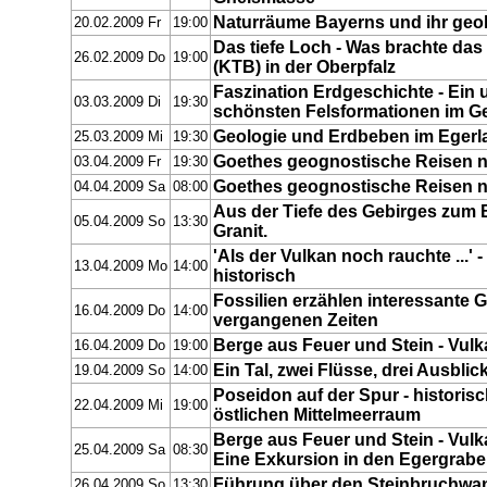
Naturräume Bayerns und ihr geo
20.02.2009 Fr
19:00
Das tiefe Loch - Was brachte da
26.02.2009 Do
19:00
(KTB) in der Oberpfalz
Faszination Erdgeschichte - Ein 
03.03.2009 Di
19:30
schönsten Felsformationen im G
Geologie und Erdbeben im Egerl
25.03.2009 Mi
19:30
Goethes geognostische Reisen
03.04.2009 Fr
19:30
Goethes geognostische Reisen
04.04.2009 Sa
08:00
Aus der Tiefe des Gebirges zum 
05.04.2009 So
13:30
Granit.
'Als der Vulkan noch rauchte ...'
13.04.2009 Mo
14:00
historisch
Fossilien erzählen interessante 
16.04.2009 Do
14:00
vergangenen Zeiten
Berge aus Feuer und Stein - Vu
16.04.2009 Do
19:00
Ein Tal, zwei Flüsse, drei Ausblic
19.04.2009 So
14:00
Poseidon auf der Spur - historis
22.04.2009 Mi
19:00
östlichen Mittelmeerraum
Berge aus Feuer und Stein - Vu
25.04.2009 Sa
08:30
Eine Exkursion in den Egergrabe
Führung über den Steinbruchwa
26.04.2009 So
13:30