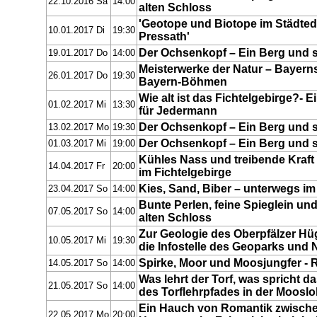
22.10.2016 Sa
14:00
alten Schloss
'Geotope und Biotope im Städte
10.01.2017 Di
19:30
Pressath'
Der Ochsenkopf – Ein Berg und s
19.01.2017 Do
14:00
Meisterwerke der Natur – Bayer
26.01.2017 Do
19:30
Bayern-Böhmen
Wie alt ist das Fichtelgebirge?- 
01.02.2017 Mi
13:30
für Jedermann
Der Ochsenkopf – Ein Berg und s
13.02.2017 Mo
19:30
Der Ochsenkopf – Ein Berg und s
01.03.2017 Mi
19:00
Kühles Nass und treibende Kraf
14.04.2017 Fr
20:00
im Fichtelgebirge
Kies, Sand, Biber – unterwegs im
23.04.2017 So
14:00
Bunte Perlen, feine Spieglein un
07.05.2017 So
14:00
alten Schloss
Zur Geologie des Oberpfälzer Hü
10.05.2017 Mi
19:30
die Infostelle des Geoparks und 
Spirke, Moor und Moosjungfer - Re
14.05.2017 So
14:00
Was lehrt der Torf, was spricht
21.05.2017 So
14:00
des Torflehrpfades in der Moosl
Ein Hauch von Romantik zwischen
22.05.2017 Mo
20:00