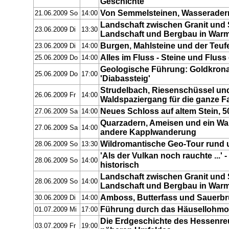
Geschichte
Von Semmelsteinen, Wasserader
21.06.2009 So
14:00
Landschaft zwischen Granit und 
23.06.2009 Di
13:30
Landschaft und Bergbau in War
Burgen, Mahlsteine und der Teuf
23.06.2009 Di
14:00
Alles im Fluss - Steine und Fluss
25.06.2009 Do
14:00
Geologische Führung: Goldkrona
25.06.2009 Do
17:00
'Diabassteig'
Strudelbach, Riesenschüssel und
26.06.2009 Fr
14:00
Waldspaziergang für die ganze Fa
Neues Schloss auf altem Stein, 5
27.06.2009 Sa
14:00
Quarzadern, Ameisen und ein Wal
27.06.2009 Sa
14:00
andere Kapplwanderung
Wildromantische Geo-Tour rund
28.06.2009 So
13:30
'Als der Vulkan noch rauchte ...'
28.06.2009 So
14:00
historisch
Landschaft zwischen Granit und 
28.06.2009 So
14:00
Landschaft und Bergbau in War
Amboss, Butterfass und Sauerb
30.06.2009 Di
14:00
Führung durch das Häusellohmoo
01.07.2009 Mi
17:00
Die Erdgeschichte des Hessenre
03.07.2009 Fr
19:00