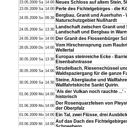
Neues Schloss auf altem Stein, 5
23.05.2009 Sa
14:00
Perle des Fichtelgebirges - die K
23.05.2009 Sa
14:00
Bergbau, Granit und Auerhuhn 
24.05.2009 So
09:30
Naturschutzgebiet Nußhardt
Landschaft zwischen Granit und 
24.05.2009 So
13:30
Landschaft und Bergbau in War
Der Granit des Flossenbürger S
24.05.2009 So
14:00
Vom Hirschensprung zum Raubri
28.05.2009 Do
14:00
Wellertal
Europas steinreiche Ecke - Barrie
30.05.2009 Sa
13:30
Eisenbahntrasse
Strudelbach, Riesenschüssel und
30.05.2009 Sa
14:00
Waldspaziergang für die ganze Fa
Steine, Aberglaube und Wallfahr
30.05.2009 Sa
14:30
Wallfahrtskirche Sankt Quirin.
'Als der Vulkan noch rauchte ...'
01.06.2009 Mo
14:00
historisch
Der Rosenquarzfelsen von Pleyst
01.06.2009 Mo
14:00
der Oberpfalz
Ein Tal, zwei Flüsse, drei Ausblic
01.06.2009 Mo
14:00
Auf das Dach des Fichtelgebirge
03.06.2009 Mi
14:00
Schneeberg