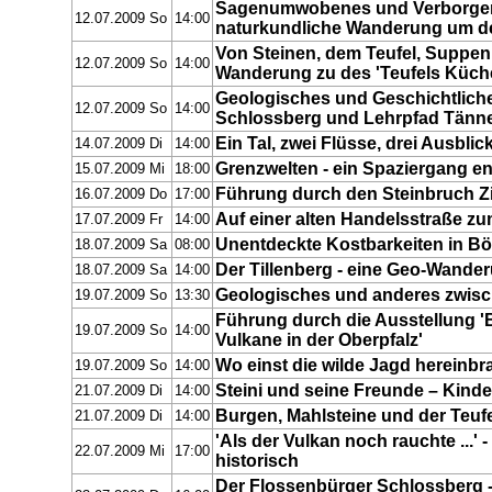
Sagenumwobenes und Verborgene
12.07.2009 So
14:00
naturkundliche Wanderung um de
Von Steinen, dem Teufel, Suppen
12.07.2009 So
14:00
Wanderung zu des 'Teufels Küch
Geologisches und Geschichtliche
12.07.2009 So
14:00
Schlossberg und Lehrpfad Tänn
Ein Tal, zwei Flüsse, drei Ausblic
14.07.2009 Di
14:00
Grenzwelten - ein Spaziergang en
15.07.2009 Mi
18:00
Führung durch den Steinbruch Z
16.07.2009 Do
17:00
Auf einer alten Handelsstraße 
17.07.2009 Fr
14:00
Unentdeckte Kostbarkeiten in 
18.07.2009 Sa
08:00
Der Tillenberg - eine Geo-Wande
18.07.2009 Sa
14:00
Geologisches und anderes zwis
19.07.2009 So
13:30
Führung durch die Ausstellung '
19.07.2009 So
14:00
Vulkane in der Oberpfalz'
Wo einst die wilde Jagd hereinb
19.07.2009 So
14:00
Steini und seine Freunde – Kinde
21.07.2009 Di
14:00
Burgen, Mahlsteine und der Teuf
21.07.2009 Di
14:00
'Als der Vulkan noch rauchte ...'
22.07.2009 Mi
17:00
historisch
Der Flossenbürger Schlossberg -