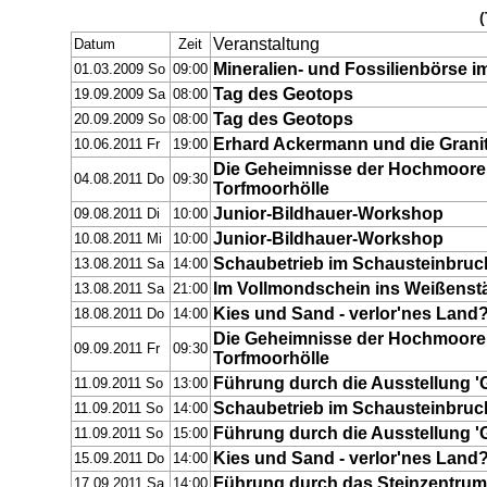
(
Veranstaltung
Datum
Zeit
Mineralien- und Fossilienbörse 
01.03.2009 So
09:00
Tag des Geotops
19.09.2009 Sa
08:00
Tag des Geotops
20.09.2009 So
08:00
Erhard Ackermann und die Grani
10.06.2011 Fr
19:00
Die Geheimnisse der Hochmoore 
04.08.2011 Do
09:30
Torfmoorhölle
Junior-Bildhauer-Workshop
09.08.2011 Di
10:00
Junior-Bildhauer-Workshop
10.08.2011 Mi
10:00
Schaubetrieb im Schausteinbruc
13.08.2011 Sa
14:00
Im Vollmondschein ins Weißenstä
13.08.2011 Sa
21:00
Kies und Sand - verlor'nes Land
18.08.2011 Do
14:00
Die Geheimnisse der Hochmoore 
09.09.2011 Fr
09:30
Torfmoorhölle
Führung durch die Ausstellung 'G
11.09.2011 So
13:00
Schaubetrieb im Schausteinbruc
11.09.2011 So
14:00
Führung durch die Ausstellung 'G
11.09.2011 So
15:00
Kies und Sand - verlor'nes Land
15.09.2011 Do
14:00
Führung durch das Steinzentrum
17.09.2011 Sa
14:00