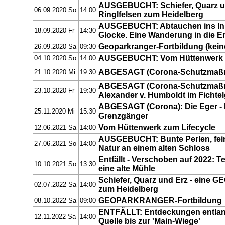
AUSGEBUCHT: Schiefer, Quarz un
06.09.2020 So
14:00
Ringlfelsen zum Heidelberg
AUSGEBUCHT: Abtauchen ins Inne
18.09.2020 Fr
14:30
Glocke. Eine Wanderung in die E
Geoparkranger-Fortbildung (keine
26.09.2020 Sa
09:30
AUSGEBUCHT: Vom Hüttenwerk z
04.10.2020 So
14:00
ABGESAGT (Corona-Schutzmaßna
21.10.2020 Mi
19:30
ABGESAGT (Corona-Schutzmaßna
23.10.2020 Fr
19:30
Alexander v. Humboldt im Fichte
ABGESAGT (Corona): Die Eger - 
25.11.2020 Mi
15:30
Grenzgänger
Vom Hüttenwerk zum Lifecycle
12.06.2021 Sa
14:00
AUSGEBUCHT: Bunte Perlen, fein
27.06.2021 So
14:00
Natur an einem alten Schloss
Entfällt - Verschoben auf 2022: T
10.10.2021 So
13:30
eine alte Mühle
Schiefer, Quarz und Erz - eine G
02.07.2022 Sa
14:00
zum Heidelberg
GEOPARKRANGER-Fortbildung
08.10.2022 Sa
09:00
ENTFÄLLT: Entdeckungen entlang
12.11.2022 Sa
14:00
Quelle bis zur 'Main-Wiege'