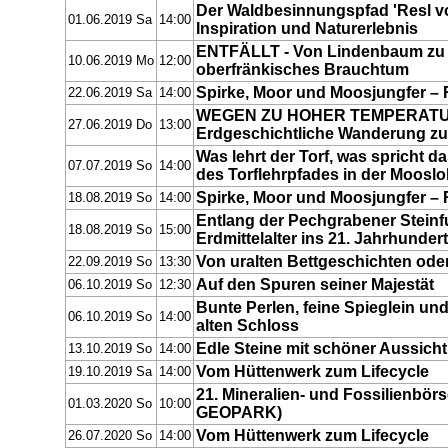
Der Waldbesinnungspfad 'Resl vo
01.06.2019 Sa
14:00
Inspiration und Naturerlebnis
ENTFÄLLT - Von Lindenbaum zu 
10.06.2019 Mo
12:00
oberfränkisches Brauchtum
Spirke, Moor und Moosjungfer – R
22.06.2019 Sa
14:00
WEGEN ZU HOHER TEMPERAT
27.06.2019 Do
13:00
Erdgeschichtliche Wanderung z
Was lehrt der Torf, was spricht
07.07.2019 So
14:00
des Torflehrpfades in der Moosl
Spirke, Moor und Moosjungfer – R
18.08.2019 So
14:00
Entlang der Pechgrabener Steinfu
18.08.2019 So
15:00
Erdmittelalter ins 21. Jahrhundert
Von uralten Bettgeschichten oder
22.09.2019 So
13:30
Auf den Spuren seiner Majestät
06.10.2019 So
12:30
Bunte Perlen, feine Spieglein un
06.10.2019 So
14:00
alten Schloss
Edle Steine mit schöner Aussicht
13.10.2019 So
14:00
Vom Hüttenwerk zum Lifecycle
19.10.2019 Sa
14:00
21. Mineralien- und Fossilienbörs
01.03.2020 So
10:00
GEOPARK)
Vom Hüttenwerk zum Lifecycle
26.07.2020 So
14:00