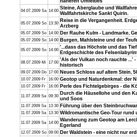
näheren Umfeldes
Steine, Aberglaube und Wallfahr
04.07.2009 Sa
14:00
Wallfahrtskirche Sankt Quirin.
Reise in die Vergangenheit. Erdg
05.07.2009 So
13:30
Arzberg
Der Rauhe Kulm - Landmarke, G
05.07.2009 So
14:00
Burgen, Mahlsteine und der Teuf
05.07.2009 So
14:00
'...dass das Höchste und das Tiefs
05.07.2009 So
14:00
Erdgeschichte des Felsenlabyrin
'Als der Vulkan noch rauchte ...'
08.07.2009 Mi
17:00
historisch
Neues Schloss auf altem Stein, 5
09.07.2009 Do
17:00
Geotop und Naturdenkmal: der Na
10.07.2009 Fr
16:00
Perle des Fichtelgebirges - die K
10.07.2009 Fr
16:00
Durch die Häusellohe und den 
11.07.2009 Sa
09:30
und Soos
Führung über den Steinbruchwa
11.07.2009 Sa
13:30
Wildromantische Geo-Tour rund
11.07.2009 Sa
13:30
Wanderung zum Geotop am Lerch
11.07.2009 Sa
14:00
Egerland
Der Waldstein - eine nicht nur e
12.07.2009 So
09:00