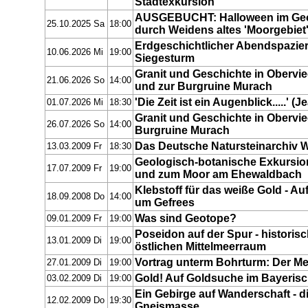
Stadtexkursion
AUSGEBUCHT: Halloween im Geo
25.10.2025 Sa
18:00
durch Weidens altes 'Moorgebiet
Erdgeschichtlicher Abendspazie
10.06.2026 Mi
19:00
Siegesturm
Granit und Geschichte in Oberv
21.06.2026 So
14:00
und zur Burgruine Murach
'Die Zeit ist ein Augenblick.....' (J
01.07.2026 Mi
18:30
Granit und Geschichte in Oberv
26.07.2026 So
14:00
Burgruine Murach
Das Deutsche Natursteinarchiv 
13.03.2009 Fr
18:30
Geologisch-botanische Exkursio
17.07.2009 Fr
19:00
und zum Moor am Ehewaldbach
Klebstoff für das weiße Gold - A
18.09.2008 Do
14:00
um Gefrees
Was sind Geotope?
09.01.2009 Fr
19:00
Poseidon auf der Spur - historis
13.01.2009 Di
19:00
östlichen Mittelmeerraum
Vortrag unterm Bohrturm: Der M
27.01.2009 Di
19:00
Gold! Auf Goldsuche im Bayeri
03.02.2009 Di
19:00
Ein Gebirge auf Wanderschaft - 
12.02.2009 Do
19:30
Gneismasse