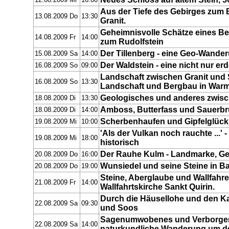
12.08.2009 Mi
16:00
Aus der Tiefe des Gebirges zum 
13.08.2009 Do
13:30
Granit.
Geheimnisvolle Schätze eines B
14.08.2009 Fr
14:00
zum Rudolfstein
Der Tillenberg - eine Geo-Wande
15.08.2009 Sa
14:00
Der Waldstein - eine nicht nur e
16.08.2009 So
09:00
Landschaft zwischen Granit und 
16.08.2009 So
13:30
Landschaft und Bergbau in War
Geologisches und anderes zwis
18.08.2009 Di
13:30
Amboss, Butterfass und Sauerb
18.08.2009 Di
14:00
Scherbenhaufen und Gipfelglück 
19.08.2009 Mi
10:00
'Als der Vulkan noch rauchte ...'
19.08.2009 Mi
18:00
historisch
Der Rauhe Kulm - Landmarke, G
20.08.2009 Do
16:00
Wunsiedel und seine Steine in 
20.08.2009 Do
19:00
Steine, Aberglaube und Wallfahr
21.08.2009 Fr
14:00
Wallfahrtskirche Sankt Quirin.
Durch die Häusellohe und den 
22.08.2009 Sa
09:30
und Soos
Sagenumwobenes und Verborgene
22.08.2009 Sa
14:00
naturkundliche Wanderung um de