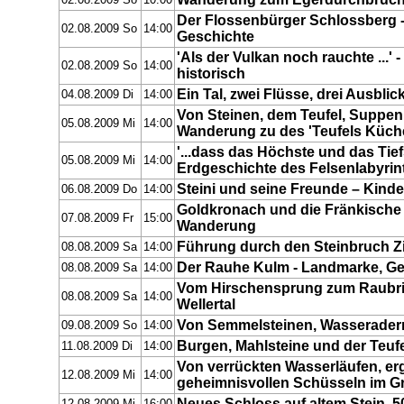
02.08.2009 So
10:00
Der Flossenbürger Schlossberg -
02.08.2009 So
14:00
Geschichte
'Als der Vulkan noch rauchte ...'
02.08.2009 So
14:00
historisch
Ein Tal, zwei Flüsse, drei Ausblic
04.08.2009 Di
14:00
Von Steinen, dem Teufel, Suppen
05.08.2009 Mi
14:00
Wanderung zu des 'Teufels Küch
'...dass das Höchste und das Tiefs
05.08.2009 Mi
14:00
Erdgeschichte des Felsenlabyrin
Steini und seine Freunde – Kinde
06.08.2009 Do
14:00
Goldkronach und die Fränkische L
07.08.2009 Fr
15:00
Wanderung
Führung durch den Steinbruch Z
08.08.2009 Sa
14:00
Der Rauhe Kulm - Landmarke, G
08.08.2009 Sa
14:00
Vom Hirschensprung zum Raubri
08.08.2009 Sa
14:00
Wellertal
Von Semmelsteinen, Wasserader
09.08.2009 So
14:00
Burgen, Mahlsteine und der Teuf
11.08.2009 Di
14:00
Von verrückten Wasserläufen, er
12.08.2009 Mi
14:00
geheimnisvollen Schüsseln im Gr
Neues Schloss auf altem Stein, 5