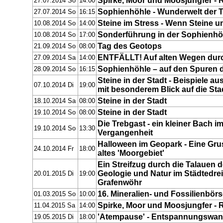
Spirke, Moor und Moosjungfer - Re
27.07.2014 So
14:00
Sophienhöhle - Wunderwelt der T
27.07.2014 So
16:15
Steine im Stress - Wenn Steine u
10.08.2014 So
14:00
Sonderführung in der Sophienhöh
10.08.2014 So
17:00
Tag des Geotops
21.09.2014 So
08:00
ENTFÄLLT! Auf alten Wegen durc
27.09.2014 Sa
14:00
Sophienhöhle – auf den Spuren d
28.09.2014 So
16:15
Steine in der Stadt - Beispiele
07.10.2014 Di
19:00
mit besonderem Blick auf die Sta
Steine in der Stadt
18.10.2014 Sa
08:00
Steine in der Stadt
19.10.2014 So
08:00
Die Trebgast - ein kleiner Bach im
19.10.2014 So
13:30
Vergangenheit
Halloween im Geopark - Eine Gr
24.10.2014 Fr
18:00
altes 'Moorgebiet'
Ein Streifzug durch die Talauen
Geologie und Natur im Städtedr
20.01.2015 Di
19:00
Grafenwöhr
16. Mineralien- und Fossilienbö
01.03.2015 So
10:00
Spirke, Moor und Moosjungfer - Re
11.04.2015 Sa
14:00
'Atempause' - Entspannungswan
19.05.2015 Di
18:00