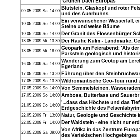
'Grünen Dach Europas'
Blutstein, Glaskopf und roter Fe
09.05.2009 Sa
14:00
und des Auerhuhns
Ein verwunschener Wasserfall, e
10.05.2009 So
14:00
Steine und weise Bäume
Der Granit des Flossenbürger S
10.05.2009 So
14:00
Der Rauhe Kulm - Landmarke, G
13.05.2009 Mi
13:30
Geopark am Feierabend: 'Als der V
13.05.2009 Mi
18:00
Parkstein geologisch und histori
Wanderung zum Geotop am Lerch
16.05.2009 Sa
14:00
Egerland
Führung über den Steinbruchwa
17.05.2009 So
13:30
Wildromantische Geo-Tour rund
17.05.2009 So
13:30
Von Semmelsteinen, Wasserader
17.05.2009 So
14:00
Amboss, Butterfass und Sauerb
17.05.2009 So
14:00
'...dass das Höchste und das Tiefs
21.05.2009 Do
14:00
Erdgeschichte des Felsenlabyrin
Natur, Geologie und Geschichte 
22.05.2009 Fr
13:00
Der Waldstein - eine nicht nur e
22.05.2009 Fr
14:00
Von Afrika in das Zentrum Euro
23.05.2009 Sa
09:00
des Variskischen Hochgebirges