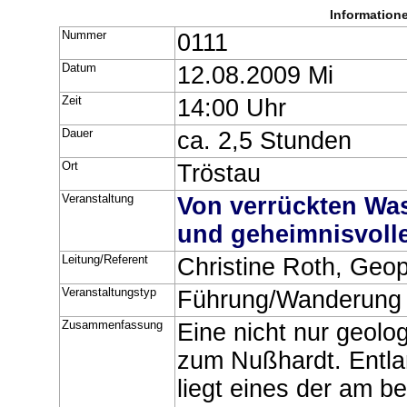
Information
Nummer
0111
Datum
12.08.2009 Mi
Zeit
14:00 Uhr
Dauer
ca. 2,5 Stunden
Ort
Tröstau
Veranstaltung
Von verrückten Was
und geheimnisvoll
Leitung/Referent
Christine Roth, Geo
Veranstaltungstyp
Führung/Wanderung
Zusammenfassung
Eine nicht nur geo
zum Nußhardt. Entl
liegt eines der am b