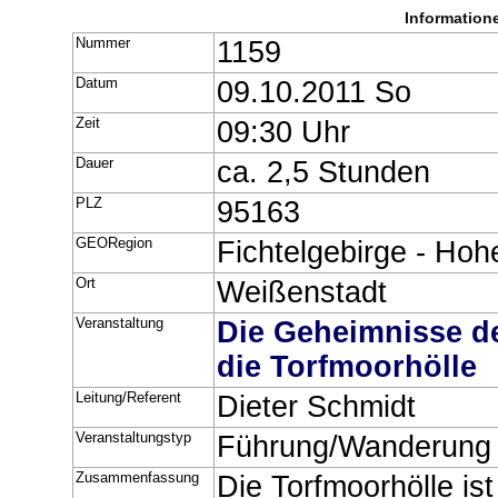
Information
Nummer
1159
Datum
09.10.2011 So
Zeit
09:30 Uhr
Dauer
ca. 2,5 Stunden
PLZ
95163
GEORegion
Fichtelgebirge - Hoh
Ort
Weißenstadt
Veranstaltung
Die Geheimnisse d
die Torfmoorhölle
Leitung/Referent
Dieter Schmidt
Veranstaltungstyp
Führung/Wanderung
Zusammenfassung
Die Torfmoorhölle is