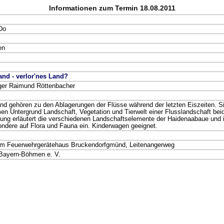
Informationen zum Termin 18.08.2011
Do
en
and - verlor'nes Land?
ger Raimund Röttenbacher
nd gehören zu den Ablagerungen der Flüsse während der letzten Eiszeiten. Si
men Untergrund Landschaft, Vegetation und Tierwelt einer Flusslandschaft bei
ng erläutert die verschiedenen Landschaftselemente der Haidenaabaue und ih
ondere auf Flora und Fauna ein. Kinderwagen geeignet.
em Feuerwehrgerätehaus Bruckendorfgmünd, Leitenangerweg
ayern-Böhmen e. V.