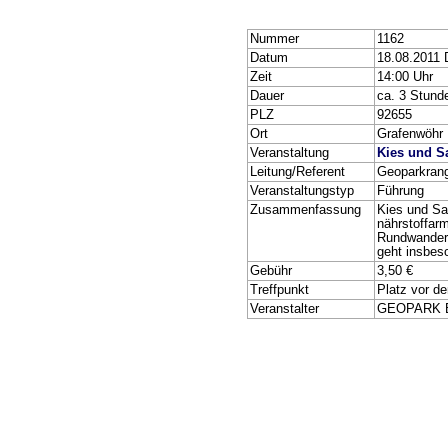
Nummer
1162
Datum
18.08.2011 
Zeit
14:00 Uhr
Dauer
ca. 3 Stund
PLZ
92655
Ort
Grafenwöhr
Veranstaltung
Kies und S
Leitung/Referent
Geoparkran
Veranstaltungstyp
Führung
Zusammenfassung
Kies und Sa
nährstoffar
Rundwanderu
geht insbes
Gebühr
3,50 €
Treffpunkt
Platz vor d
Veranstalter
GEOPARK B