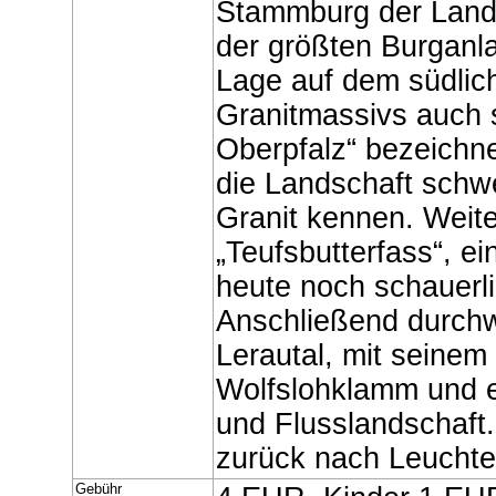
Stammburg der Landg
der größten Burganla
Lage auf dem südlic
Granitmassivs auch s
Oberpfalz“ bezeichne
die Landschaft schw
Granit kennen. Wei
„Teufsbutterfass“, ei
heute noch schauerl
Anschließend durchw
Lerautal, mit seinem
Wolfslohklamm und e
und Flusslandschaft
zurück nach Leucht
Gebühr