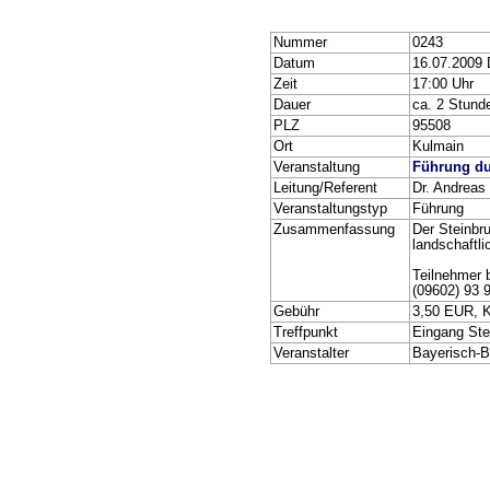
Nummer
0243
Datum
16.07.2009
Zeit
17:00 Uhr
Dauer
ca. 2 Stund
PLZ
95508
Ort
Kulmain
Veranstaltung
Führung du
Leitung/Referent
Dr. Andreas
Veranstaltungstyp
Führung
Zusammenfassung
Der Steinbr
landschaftli
Teilnehmer 
(09602) 93 9
Gebühr
3,50 EUR, 
Treffpunkt
Eingang Ste
Veranstalter
Bayerisch-