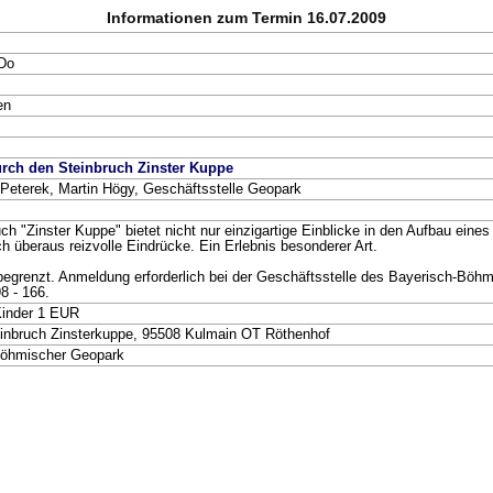
Informationen zum Termin 16.07.2009
 Do
en
rch den Steinbruch Zinster Kuppe
 Peterek, Martin Högy, Geschäftsstelle Geopark
uch "Zinster Kuppe" bietet nicht nur einzigartige Einblicke in den Aufbau ei
ch überaus reizvolle Eindrücke. Ein Erlebnis besonderer Art.
begrenzt. Anmeldung erforderlich bei der Geschäftsstelle des Bayerisch-Böh
8 - 166.
Kinder 1 EUR
inbruch Zinsterkuppe, 95508 Kulmain OT Röthenhof
Böhmischer Geopark