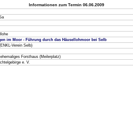
Informationen zum Termin 06.06.2009
 Sa
llohe
en im Moor - Führung durch das Häusellohmoor bei Selb
ENKL-Verein Selb)
 ehemaliges Forsthaus (Meilerplatz)
chtelgebirge e. V.