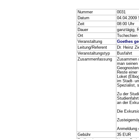
Nummer
0031
Datum
04.04.2009
Zeit
08:00 Uhr
Dauer
ganztägig, 
Ort
Tschechien
Veranstaltung
Goethes ge
Leitung/Referent
Dr. Heinz Zi
Veranstaltungstyp
Busfahrt
Zusammenfassung
Zusammen ru
man seinen 
Geognosten 
Reste einer
Loket (Elbo
im Stadt- u
Spezialist,
Zu der Studi
Studienfahr
an der Exku
Die Exkursi
Zusteigemögl
Anmeldung e
Gebühr
35 EUR