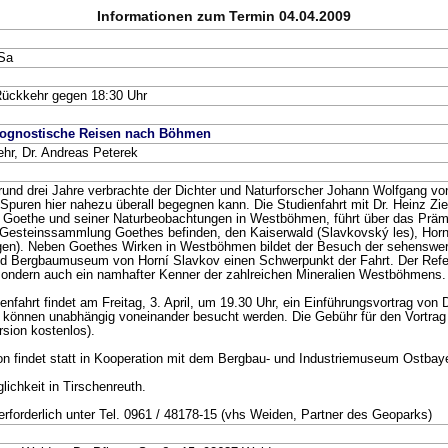
Informationen zum Termin 04.04.2009
 Sa
Rückkehr gegen 18:30 Uhr
ognostische Reisen nach Böhmen
ehr, Dr. Andreas Peterek
nd drei Jahre verbrachte der Dichter und Naturforscher Johann Wolfgang v
Spuren hier nahezu überall begegnen kann. Die Studienfahrt mit Dr. Heinz Zi
Goethe und seiner Naturbeobachtungen in Westböhmen, führt über das Prämo
 Gesteinssammlung Goethes befinden, den Kaiserwald (Slavkovský les), Hor
gen). Neben Goethes Wirken in Westböhmen bildet der Besuch der sehenswe
nd Bergbaumuseum von Horní Slavkov einen Schwerpunkt der Fahrt. Der Refere
 sondern auch ein namhafter Kenner der zahlreichen Mineralien Westböhmens. M
enfahrt findet am Freitag, 3. April, um 19.30 Uhr, ein Einführungsvortrag von D
t können unabhängig voneinander besucht werden. Die Gebühr für den Vortrag 
rsion kostenlos).
on findet statt in Kooperation mit dem Bergbau- und Industriemuseum Ostbaye
ichkeit in Tirschenreuth.
rforderlich unter Tel. 0961 / 48178-15 (vhs Weiden, Partner des Geoparks)