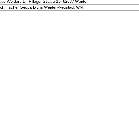
us Weiden, Dr.-Pfleger-Straße 15, 92637 Weiden
Böhmischer Geopark/vhs Weiden-Neustadt WN