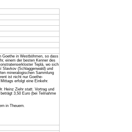
on Goethe in Westböhmen, so dass
ehr, einem der besten Kenner des
nstratenserkloster Teplá, wo sich
ní Slavkov (Schlaggenwald) und
rten mineralogischen Sammlung
nt ist nicht nur Goethe-
ittags erfolgt eine Einkehr.
r. Heinz Ziehr statt. Vortrag und
beträgt 3,50 Euro (bei Teilnahme
rn in Theuern.