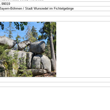
1.99019
yern-Böhmen / Stadt Wunsiedel im Fichtelgebirge