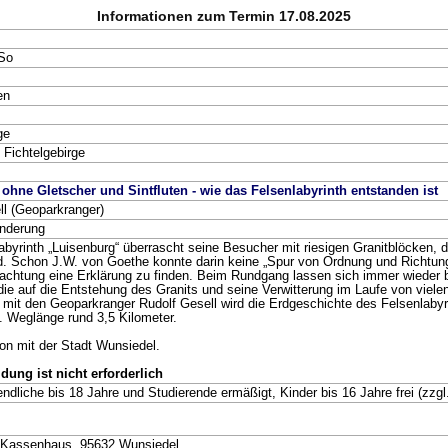
Informationen zum Termin 17.08.2025
 So
en
ge
 Fichtelgebirge
ohne Gletscher und Sintfluten - wie das Felsenlabyrinth entstanden ist
ll (Geoparkranger)
nderung
byrinth „Luisenburg“ überrascht seine Besucher mit riesigen Granitblöcken, d
nd. Schon J.W. von Goethe konnte darin keine „Spur von Ordnung und Richtun
achtung eine Erklärung zu finden. Beim Rundgang lassen sich immer wieder b
ie auf die Entstehung des Granits und seine Verwitterung im Laufe von vielen
it den Geoparkranger Rudolf Gesell wird die Erdgeschichte des Felsenlabyr
. Weglänge rund 3,5 Kilometer.
ion mit der Stadt Wunsiedel.
ung ist nicht erforderlich
ndliche bis 18 Jahre und Studierende ermäßigt, Kinder bis 16 Jahre frei (zzgl.
 Kassenhaus, 95632 Wunsiedel