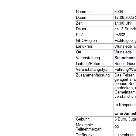
Nummer
5004
Datum
17.08.2025
Zeit
14:00 Uhr
Dauer
ca. 3 Stund
PLZ
95632
GEORegion
Fichtelgebir
Landkreis
Wunsiedel i.
Ort
Wunsiedel
Veranstaltung
Steinchaos 
Leitung/Referent
Rudolf Gese
Veranstaltungstyp
Führung/Wa
Zusammenfassung
Das Felsenla
gelagert si
genaue Betr
entdecken, d
Gemeinsam m
verständlich
In Kooperat
Eine Anmeld
Gebühr
5 Euro, Juge
Maximale
99
Teilnehmerzahl
Treffpunkt
Luisenburg,