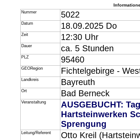
Information
Nummer
5022
Datum
18.09.2025 Do
Zeit
12:30 Uhr
Dauer
ca. 5 Stunden
PLZ
95460
GEORegion
Fichtelgebirge - Wes
Landkreis
Bayreuth
Ort
Bad Berneck
Veranstaltung
AUSGEBUCHT: Tag d
Hartsteinwerken Sc
Sprengung
Leitung/Referent
Otto Kreil (Hartstei