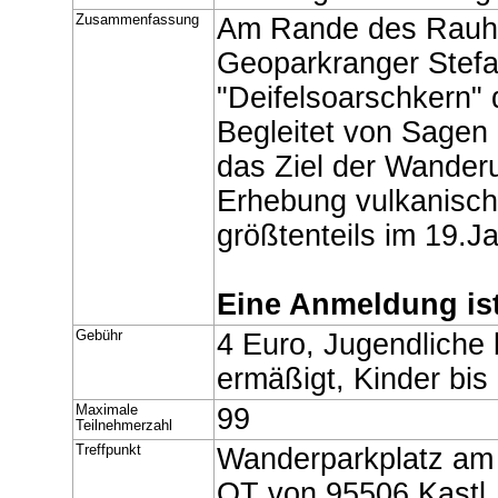
Zusammenfassung
Am Rande des Rauhe
Geoparkranger Stefa
"Deifelsoarschkern"
Begleitet von Sagen
das Ziel der Wander
Erhebung vulkanisch
größtenteils im 19.J
Eine Anmeldung ist
Gebühr
4 Euro, Jugendliche 
ermäßigt, Kinder bis 
Maximale
99
Teilnehmerzahl
Treffpunkt
Wanderparkplatz am
OT von 95506 Kastl