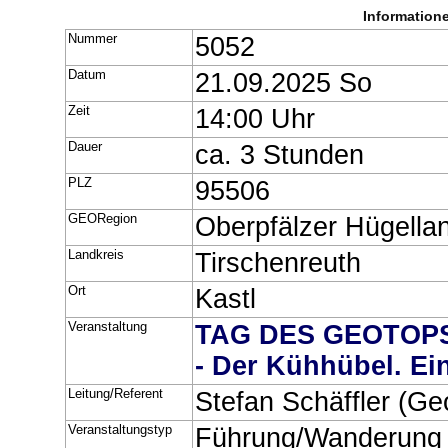
Information
Nummer
5052
Datum
21.09.2025 So
Zeit
14:00 Uhr
Dauer
ca. 3 Stunden
PLZ
95506
GEORegion
Oberpfälzer Hügella
Landkreis
Tirschenreuth
Ort
Kastl
Veranstaltung
TAG DES GEOTOPS: 
- Der Kühhübel. Ei
Leitung/Referent
Stefan Schäffler (Ge
Veranstaltungstyp
Führung/Wanderung