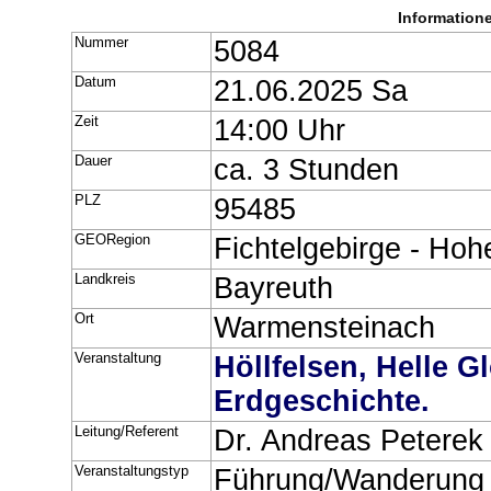
Information
Nummer
5084
Datum
21.06.2025 Sa
Zeit
14:00 Uhr
Dauer
ca. 3 Stunden
PLZ
95485
GEORegion
Fichtelgebirge - Hoh
Landkreis
Bayreuth
Ort
Warmensteinach
Veranstaltung
Höllfelsen, Helle 
Erdgeschichte.
Leitung/Referent
Dr. Andreas Peter
Veranstaltungstyp
Führung/Wanderung