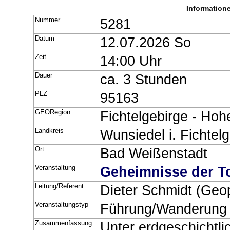
Information
Nummer
5281
Datum
12.07.2026 So
Zeit
14:00 Uhr
Dauer
ca. 3 Stunden
PLZ
95163
GEORegion
Fichtelgebirge - Hoh
Landkreis
Wunsiedel i. Fichtel
Ort
Bad Weißenstadt
Veranstaltung
Geheimnisse der T
Leitung/Referent
Dieter Schmidt (Geo
Veranstaltungstyp
Führung/Wanderung
Zusammenfassung
Unter erdgeschichtli