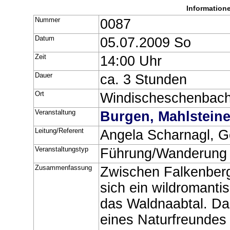
Information
Nummer
0087
Datum
05.07.2009 So
Zeit
14:00 Uhr
Dauer
ca. 3 Stunden
Ort
Windischeschenbac
Veranstaltung
Burgen, Mahlsteine
Leitung/Referent
Angela Scharnagl, G
Veranstaltungstyp
Führung/Wanderung
Zusammenfassung
Zwischen Falkenberg
sich ein wildromanti
das Waldnaabtal. Das
eines Naturfreundes 