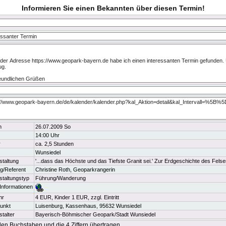
Informieren Sie einen Bekannten über diesen Termin!
m
26.07.2009 So
14:00 Uhr
r
ca. 2,5 Stunden
Wunsiedel
staltung
'...dass das Höchste und das Tiefste Granit sei.' Zur Erdgeschichte des Felse
ng/Referent
Christine Roth, Geoparkrangerin
staltungstyp
Führung/Wanderung
Informationen
hr
4 EUR, Kinder 1 EUR, zzgl. Eintritt
punkt
Luisenburg, Kassenhaus, 95632 Wunsiedel
talter
Bayerisch-Böhmischer Geopark/Stadt Wunsiedel
 den Buchstaben und die 4 Ziffern übertragen