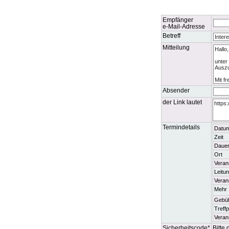
Empfänger
e-Mail-Adresse
Betreff
Mitteilung
Absender
der Link lautet
Termindetails
Datu
Zeit
Daue
Ort
Veran
Leitu
Veran
Mehr 
Gebü
Treff
Verans
Sicherheitscode*
Bitte