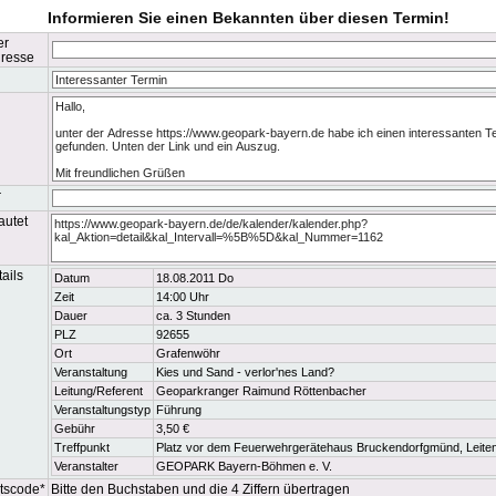
Informieren Sie einen Bekannten über diesen Termin!
er
dresse
g
r
autet
ails
Datum
18.08.2011 Do
Zeit
14:00 Uhr
Dauer
ca. 3 Stunden
PLZ
92655
Ort
Grafenwöhr
Veranstaltung
Kies und Sand - verlor'nes Land?
Leitung/Referent
Geoparkranger Raimund Röttenbacher
Veranstaltungstyp
Führung
Gebühr
3,50 €
Treffpunkt
Platz vor dem Feuerwehrgerätehaus Bruckendorfgmünd, Leit
Veranstalter
GEOPARK Bayern-Böhmen e. V.
tscode*
Bitte den Buchstaben und die 4 Ziffern übertragen