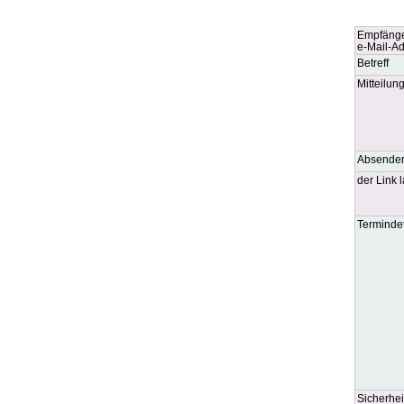
Empfäng
e-Mail-A
Betreff
Mitteilun
Absende
der Link l
Termindet
Sicherhei