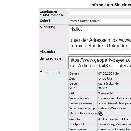
Informieren Sie ein
Empfänger
e-Mail-Adresse
Betreff
Mitteilung
Absender
der Link lautet
Termindetails
Datum
07.06.2009 So
Zeit
14:00 Uhr
Dauer
ca. 2,5 Stunden
PLZ
95632
Ort
Wunsiedel
Veranstaltung
'...dass das Höchste u
Leitung/Referent
Rudolf Gesell, Geopar
Veranstaltungstyp
Führung/Wanderung
Mehr Informationen
Gebühr
4 EUR, Kinder 1 EUR, zz
Treffpunkt
Luisenburg, Kassenha
Veranstalter
Bayerisch-Böhmischer