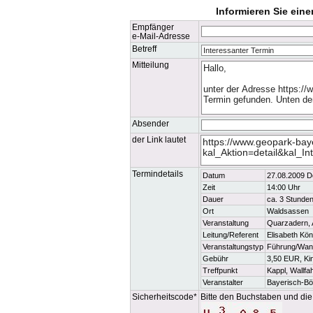
Informieren Sie ein
Empfänger
e-Mail-Adresse
Betreff
Mitteilung
Absender
der Link lautet
Termindetails
Datum
27.08.2009 D
Zeit
14:00 Uhr
Dauer
ca. 3 Stunde
Ort
Waldsassen
Veranstaltung
Quarzadern, 
Leitung/Referent
Elisabeth Kön
Veranstaltungstyp
Führung/Wan
Gebühr
3,50 EUR, Ki
Treffpunkt
Kappl, Wallf
Veranstalter
Bayerisch-B
Sicherheitscode*
Bitte den Buchstaben und die 