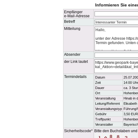
Informieren Sie ein
Empfänger
e-Mail-Adresse
Betreff
Mitteilung
Absender
der Link lautet
Termindetails
Datum
25.07.20
Zeit
14:00 Uh
Dauer
ca. 3 Stu
Ort
Hohenber
Veranstaltung
Hinab in 
Leitung/Referent
Elisabeth
Veranstaltungstyp
Führung
Gebühr
3,50 EUR
Treffpunkt
Hohenberg
Veranstalter
Bayerisc
Sicherheitscode*
Bitte den Buchstaben und 