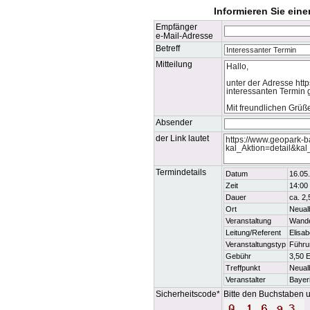
Informieren Sie ein
Empfänger
e-Mail-Adresse
Betreff
Mitteilung
Absender
der Link lautet
Termindetails
Datum
16.05
Zeit
14:00
Dauer
ca. 2,
Ort
Neual
Veranstaltung
Wande
Leitung/Referent
Elisab
Veranstaltungstyp
Führu
Gebühr
3,50 
Treffpunkt
Neual
Veranstalter
Bayer
Sicherheitscode*
Bitte den Buchstaben u