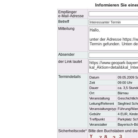
Informieren Sie ein
Empfänger
e-Mail-Adresse
Betreff
Mitteilung
Absender
der Link lautet
Termindetails
Datum
09.05.2009 S
Zeit
09:00 Uhr
Dauer
ca. 3,5 Stund
Ort
Bärnau
Veranstaltung
Geschichtlic
Leitung/Referent
Siegfried Sch
Veranstaltungstyp
Führung/Wan
Gebühr
4 EUR, Kinde
Treffpunkt
Parkplatz Sc
Veranstalter
Bayerisch-B
Sicherheitscode*
Bitte den Buchstaben und die 