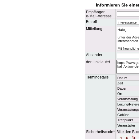
Informieren Sie ein
Empfänger
e-Mail-Adresse
Betreff
Mitteilung
Absender
der Link lautet
Termindetails
Datum
Zeit
Dauer
Ort
Veranstaltung
Leitung/Refere
Veranstaltung
Gebühr
Treffpunkt
Veranstalter
Sicherheitscode*
Bitte den Buc