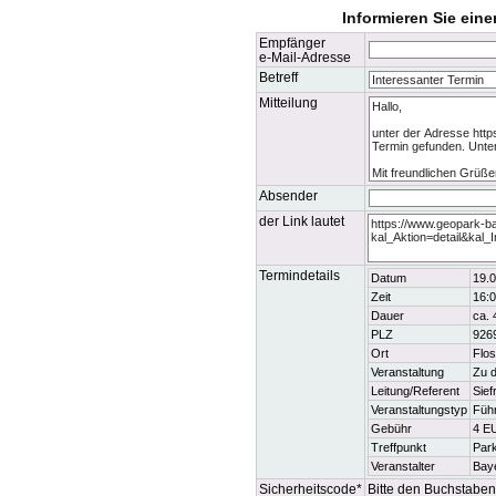
Informieren Sie ein
Empfänger
e-Mail-Adresse
Betreff
Mitteilung
Absender
der Link lautet
Termindetails
Datum
19.0
Zeit
16:0
Dauer
ca. 
PLZ
926
Ort
Flo
Veranstaltung
Zu d
Leitung/Referent
Sief
Veranstaltungstyp
Füh
Gebühr
4 E
Treffpunkt
Park
Veranstalter
Bay
Sicherheitscode*
Bitte den Buchstaben 